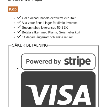
Mössa
Köp
beanie
Gör skillnad, handla certifierat eko+fair!
fodrad
Alla varor finns i lager för direkt leverans
ullmix
Supersnabba leveranser, 59 SEK
Betala säkert med Klarna, Swish eller kort
mörkgrå
14 dagars ångerrätt och enkla returer
mängd
SÄKER BETALNING