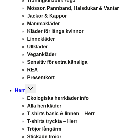
Träningskläder/Yoga
Mössor, Pannband, Halsdukar & Vantar
Jackor & Kappor
Mammakläder
Kläder för långa kvinnor
Linnekläder
Ullkläder
Vegankläder
Sensitiv för extra känsliga
REA
Presentkort
Toggle
Herr
child
Ekologiska herrkläder info
menu
Alla herrkläder
T-shirts basic & linnen – Herr
T-shirts tryckta – Herr
Tröjor långärm
Stickade tröjor