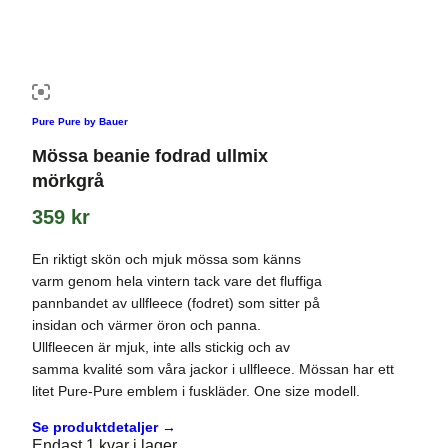
Pure Pure by Bauer
Mössa beanie fodrad ullmix
mörkgrå
359
kr
En riktigt skön och mjuk mössa som känns
varm genom hela vintern tack vare det fluffiga
pannbandet av ullfleece (fodret) som sitter på
insidan och värmer öron och panna.
Ullfleecen är mjuk, inte alls stickig och av
samma kvalité som våra jackor i ullfleece. Mössan har ett
litet Pure-Pure emblem i fuskläder. One size modell.
Se produktdetaljer →
Endast 1 kvar i lager