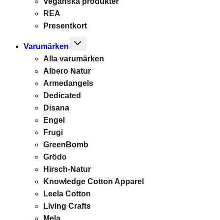
Veganska produkter
REA
Presentkort
Toggle
Varumärken
child
Alla varumärken
menu
Albero Natur
Armedangels
Dedicated
Disana
Engel
Frugi
GreenBomb
Grödo
Hirsch-Natur
Knowledge Cotton Apparel
Leela Cotton
Living Crafts
Mela