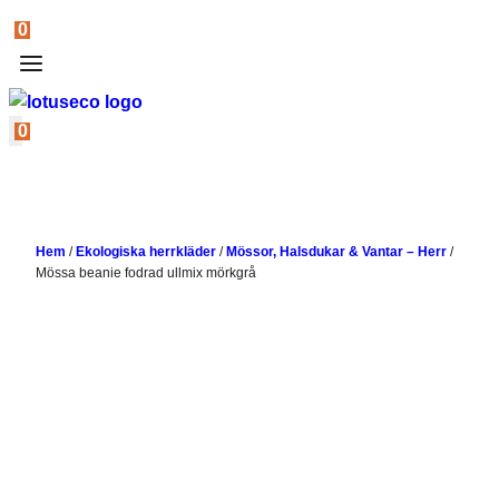
0
0
Hem
/
Ekologiska herrkläder
/
Mössor, Halsdukar & Vantar – Herr
/
Mössa beanie fodrad ullmix mörkgrå