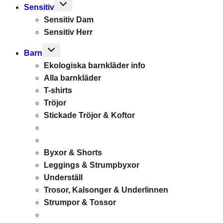
Toggle
Sensitiv
child
Sensitiv Dam
menu
Sensitiv Herr
Toggle
Barn
child
Ekologiska barnkläder info
menu
Alla barnkläder
T-shirts
Tröjor
Stickade Tröjor & Koftor
Byxor & Shorts
Leggings & Strumpbyxor
Underställ
Trosor, Kalsonger & Underlinnen
Strumpor & Tossor