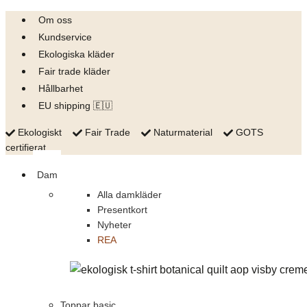
Skip
Om oss
to
Kundservice
content
Ekologiska kläder
Fair trade kläder
Hållbarhet
EU shipping 🇪🇺
Ekologiskt
Fair Trade
Naturmaterial
GOTS
certifierat
Dam
Alla damkläder
Presentkort
Nyheter
REA
Toppar basic