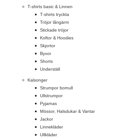
T-shirts basic & Linnen
T-shirts tryckta
Tröjor långärm
Stickade tröjor
Koftor & Hoodies
Skjortor
Byxor
Shorts
Underställ
Kalsonger
Strumpor bomull
Ullstrumpor
Pyjamas
Mössor, Halsdukar & Vantar
Jackor
Linnekläder
Ullkläder