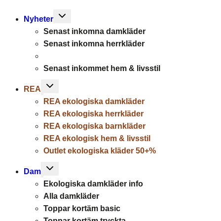
Toggle
Nyheter
child
Senast inkomna damkläder
menu
Senast inkomna herrkläder
Senast inkommet hem & livsstil
Toggle
REA
child
REA ekologiska damkläder
menu
REA ekologiska herrkläder
REA ekologiska barnkläder
REA ekologisk hem & livsstil
Outlet ekologiska kläder 50+%
Toggle
Dam
child
Ekologiska damkläder info
menu
Alla damkläder
Toppar kortäm basic
Toppar kortäm tryckta