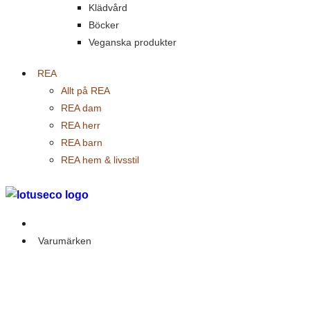
Klädvård
Böcker
Veganska produkter
REA
Allt på REA
REA dam
REA herr
REA barn
REA hem & livsstil
Outlet
Varumärken