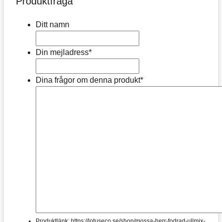
Produktfråga
Ditt namn
Din mejladress
*
Dina frågor om denna produkt
*
Produktlänk: https://lotuseco.se/shop/mossa-herr-fodrad-ullmix-