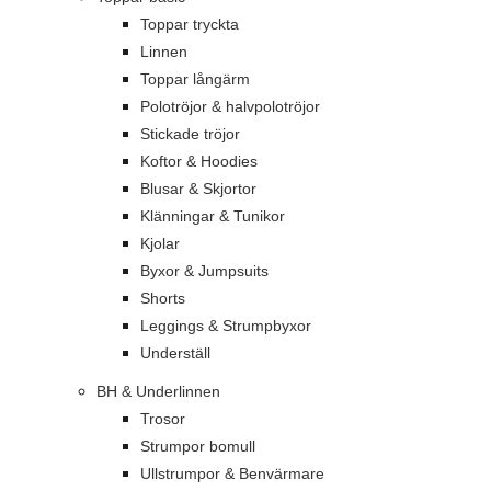
Toppar tryckta
Linnen
Toppar långärm
Polotröjor & halvpolotröjor
Stickade tröjor
Koftor & Hoodies
Blusar & Skjortor
Klänningar & Tunikor
Kjolar
Byxor & Jumpsuits
Shorts
Leggings & Strumpbyxor
Underställ
BH & Underlinnen
Trosor
Strumpor bomull
Ullstrumpor & Benvärmare