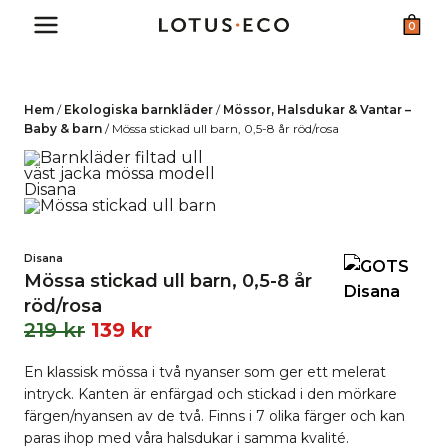
Skip
0
to
content
Hem
/
Ekologiska barnkläder
/
Mössor, Halsdukar & Vantar –
Baby & barn
/
Mössa stickad ull barn, 0,5-8 år röd/rosa
Disana
Mössa stickad ull barn, 0,5-8 år
röd/rosa
219
kr
139
kr
En klassisk mössa i två nyanser som ger ett melerat
intryck. Kanten är enfärgad och stickad i den mörkare
färgen/nyansen av de två. Finns i 7 olika färger och kan
paras ihop med våra halsdukar i samma kvalité.