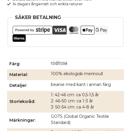
14 dagars ångerrätt och enkla returer
år
röd/rosa
SÄKER BETALNING
mängd
röd/rosa
Färg
100% ekologisk merinoull
Material
beanie med kant i annan färg
Detaljer
1: 42-46 cm: ca 0,5-1,5 år
2: 46-50 cm: ca 1-3 år
Storleksråd
3: 50-54 cm: ca 4-8 år
GOTS (Global Organic Textile
Märkningar
Standard)