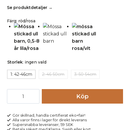
Se produktdetaljer →
Färg
:
röd/rosa
Storlek
:
ingen vald
1: 42-46cm
2: 46-50cm
3: 50-54cm
Mössa
Köp
stickad
ull
barn,
Gör skillnad, handla certifierat eko+fair!
Alla varor finns i lager för direkt leverans
0,5-
Supersnabba leveranser, 59 SEK
8
Betala säkert med Klarna, Swish eller kort