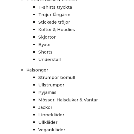
T-shirts tryckta
Tröjor långärm
Stickade tröjor
Koftor & Hoodies
Skjortor
Byxor
Shorts
Underställ
Kalsonger
Strumpor bomull
Ullstrumpor
Pyjamas
Mössor, Halsdukar & Vantar
Jackor
Linnekläder
Ullkläder
Vegankläder