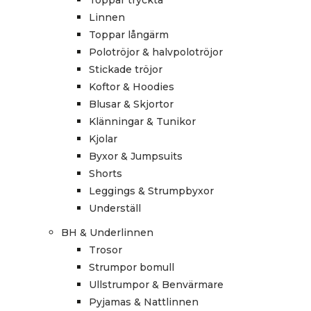
Toppar tryckta
Linnen
Toppar långärm
Polotröjor & halvpolotröjor
Stickade tröjor
Koftor & Hoodies
Blusar & Skjortor
Klänningar & Tunikor
Kjolar
Byxor & Jumpsuits
Shorts
Leggings & Strumpbyxor
Underställ
BH & Underlinnen
Trosor
Strumpor bomull
Ullstrumpor & Benvärmare
Pyjamas & Nattlinnen