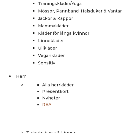
Träningskläder/Yoga
Mössor, Pannband, Halsdukar & Vantar
Jackor & Kappor
Mammakläder
Kläder för långa kvinnor
Linnekläder
Ullkläder
Vegankläder
Sensitiv
Herr
Alla herrkläder
Presentkort
Nyheter
REA
T-shirts basic & Linnen