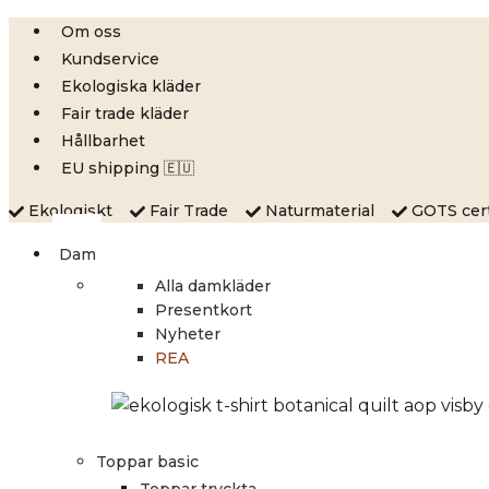
Skip
Om oss
to
Kundservice
content
Ekologiska kläder
Fair trade kläder
Hållbarhet
EU shipping 🇪🇺
Ekologiskt
Fair Trade
Naturmaterial
GOTS certi
Dam
Alla damkläder
Presentkort
Nyheter
REA
Toppar basic