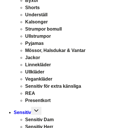
Byxor
Shorts
Underställ
Kalsonger
Strumpor bomull
Ullstrumpor
Pyjamas
Mössor, Halsdukar & Vantar
Jackor
Linnekläder
Ullkläder
Vegankläder
Sensitiv för extra känsliga
REA
Presentkort
Toggle
Sensitiv
child
Sensitiv Dam
menu
Sensitiv Herr