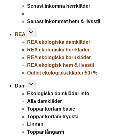
menu
Senast inkomna herrkläder
Senast inkommet hem & livsstil
Toggle
REA
child
REA ekologiska damkläder
menu
REA ekologiska herrkläder
REA ekologiska barnkläder
REA ekologisk hem & livsstil
Outlet ekologiska kläder 50+%
Toggle
Dam
child
Ekologiska damkläder info
menu
Alla damkläder
Toppar kortäm basic
Toppar kortäm tryckta
Linnen
Toppar långärm