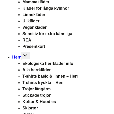
Mammakläder
Kläder för långa kvinnor
Linnekläder
Ullkläder
Vegankläder
Sensitiv för extra känsliga
REA
Presentkort
Toggle
Herr
child
Ekologiska herrkläder info
menu
Alla herrkläder
T-shirts basic & linnen – Herr
T-shirts tryckta – Herr
Tröjor långärm
Stickade tröjor
Koftor & Hoodies
Skjortor