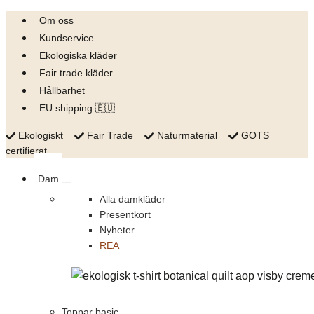
Skip
Om oss
to
Kundservice
content
Ekologiska kläder
Fair trade kläder
Hållbarhet
EU shipping 🇪🇺
Ekologiskt
Fair Trade
Naturmaterial
GOTS
certifierat
Dam
Alla damkläder
Presentkort
Nyheter
REA
Toppar basic