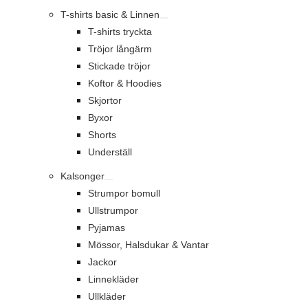
T-shirts basic & Linnen
T-shirts tryckta
Tröjor långärm
Stickade tröjor
Koftor & Hoodies
Skjortor
Byxor
Shorts
Underställ
Kalsonger
Strumpor bomull
Ullstrumpor
Pyjamas
Mössor, Halsdukar & Vantar
Jackor
Linnekläder
Ullkläder