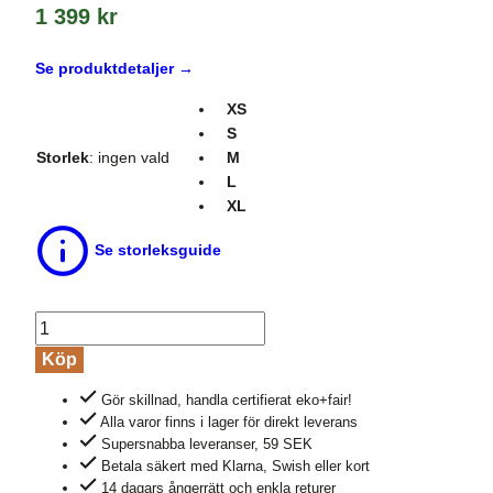
1 399
kr
Se produktdetaljer →
XS
S
Storlek
:
ingen vald
M
L
XL
Se storleksguide
Polotröja
100%
Köp
ull
Gör skillnad, handla certifierat eko+fair!
orange
Alla varor finns i lager för direkt leverans
melerad
Supersnabba leveranser, 59 SEK
mängd
Betala säkert med Klarna, Swish eller kort
14 dagars ångerrätt och enkla returer