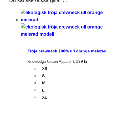
Du kanske också gillar …
Tröja crewneck 100% ull orange melerad
1 199
kr
Knowledge Cotton Apparel
XS
S
M
L
XL