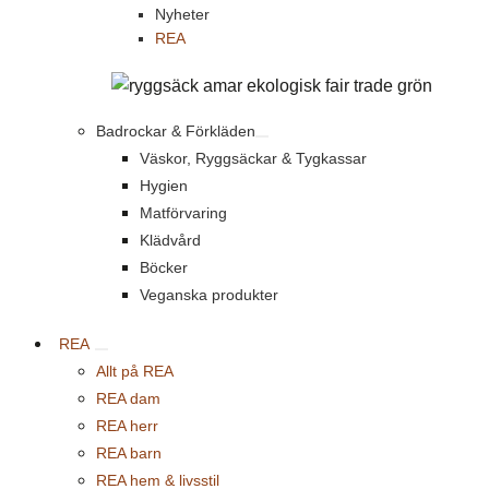
Nyheter
REA
Badrockar & Förkläden
Väskor, Ryggsäckar & Tygkassar
Hygien
Matförvaring
Klädvård
Böcker
Veganska produkter
REA
Allt på REA
REA dam
REA herr
REA barn
REA hem & livsstil