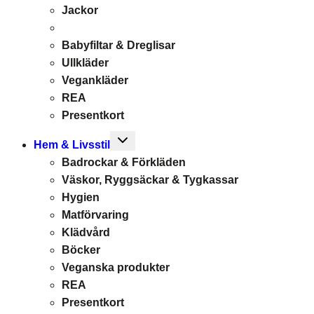
Jackor
Babyfiltar & Dreglisar
Ullkläder
Vegankläder
REA
Presentkort
Toggle
Hem & Livsstil
child
Badrockar & Förkläden
menu
Väskor, Ryggsäckar & Tygkassar
Hygien
Matförvaring
Klädvård
Böcker
Veganska produkter
REA
Presentkort