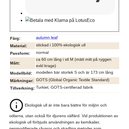
autumn leaf
Färg
stickad i 100% ekologisk ull
Material
normal
Passform
ca 60 cm lång i stl M (mätt mitt på ryggen
Mått
exkl krage)
modellen bär storlek S och är 173 cm lång
Modellbild
GOTS (Global Organic Textile Standard)
Märkningar
Turkiet, GOTS-certifierad fabrik
Tillverkning
Ekologisk ull är inte bara bättre för miljön och
odlarna, utan också för djurens välfärd. Vid produktionen av
ekologisk ull förbjuds användningen av kemikalier,
genmodifierade råvaror och skadliga metoder som