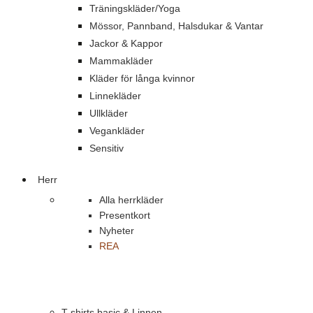
Träningskläder/Yoga
Mössor, Pannband, Halsdukar & Vantar
Jackor & Kappor
Mammakläder
Kläder för långa kvinnor
Linnekläder
Ullkläder
Vegankläder
Sensitiv
Herr
Alla herrkläder
Presentkort
Nyheter
REA
T-shirts basic & Linnen