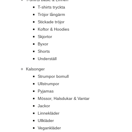
T-shirts tryckta
Tröjor långärm
Stickade tröjor
Koftor & Hoodies
Skjortor
Byxor
Shorts
Underställ
Kalsonger
Strumpor bomull
Ullstrumpor
Pyjamas
Mössor, Halsdukar & Vantar
Jackor
Linnekläder
Ullkläder
Vegankläder