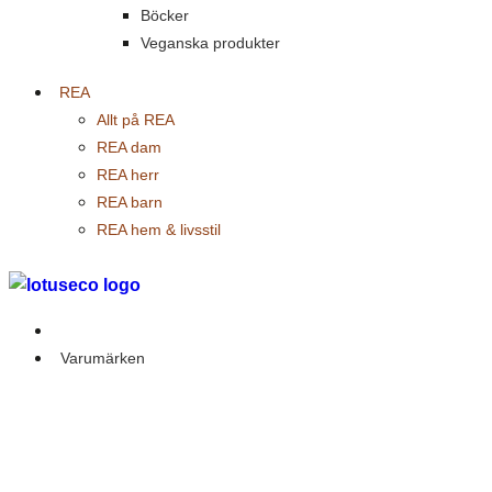
Böcker
Veganska produkter
REA
Allt på REA
REA dam
REA herr
REA barn
REA hem & livsstil
Outlet
Varumärken