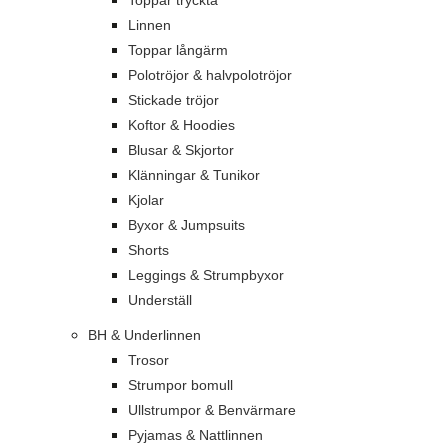
Toppar tryckta
Linnen
Toppar långärm
Polotröjor & halvpolotröjor
Stickade tröjor
Koftor & Hoodies
Blusar & Skjortor
Klänningar & Tunikor
Kjolar
Byxor & Jumpsuits
Shorts
Leggings & Strumpbyxor
Underställ
BH & Underlinnen
Trosor
Strumpor bomull
Ullstrumpor & Benvärmare
Pyjamas & Nattlinnen