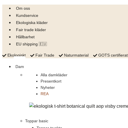
Skip
Om oss
to
Kundservice
content
Ekologiska kläder
Fair trade kläder
Hållbarhet
EU shipping 🇪🇺
Ekologiskt
Fair Trade
Naturmaterial
GOTS certifierat
Dam
Alla damkläder
Presentkort
Nyheter
REA
Toppar basic