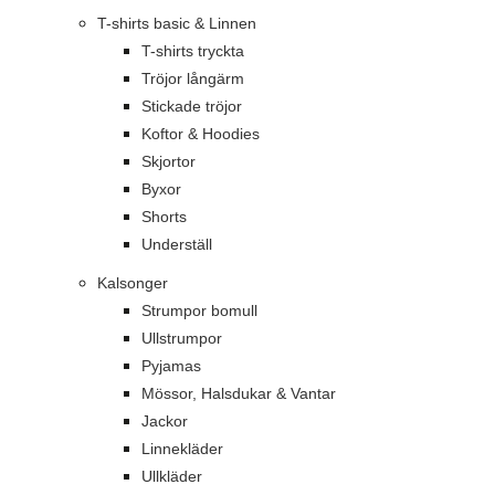
T-shirts basic & Linnen
T-shirts tryckta
Tröjor långärm
Stickade tröjor
Koftor & Hoodies
Skjortor
Byxor
Shorts
Underställ
Kalsonger
Strumpor bomull
Ullstrumpor
Pyjamas
Mössor, Halsdukar & Vantar
Jackor
Linnekläder
Ullkläder