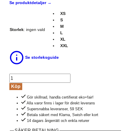
Se produktdetaljer →
XS
S
M
Storlek
:
ingen vald
L
XL
XXL
Se storleksguide
Pyjamas
shorts
Köp
dam
Gör skillnad, handla certifierat eko+fair!
ROSARIA
Alla varor finns i lager för direkt leverans
grön
Supersnabba leveranser, 59 SEK
mängd
Betala säkert med Klarna, Swish eller kort
14 dagars ångerrätt och enkla returer
SÄKER BETALNING