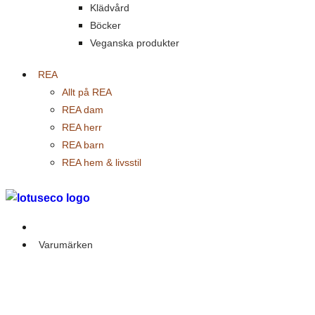
Klädvård
Böcker
Veganska produkter
REA
Allt på REA
REA dam
REA herr
REA barn
REA hem & livsstil
Outlet
Varumärken