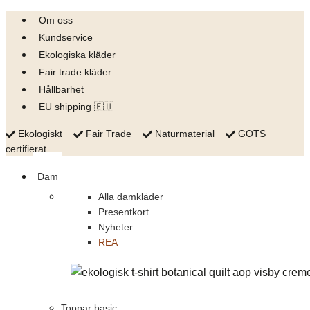
Skip
Om oss
to
Kundservice
content
Ekologiska kläder
Fair trade kläder
Hållbarhet
EU shipping 🇪🇺
Ekologiskt
Fair Trade
Naturmaterial
GOTS
certifierat
Dam
Alla damkläder
Presentkort
Nyheter
REA
Toppar basic