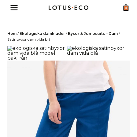
Skip
0
to
content
Hem
/
Ekologiska damkläder
/
Byxor & Jumpsuits – Dam
/
Satinbyxor dam vida blå