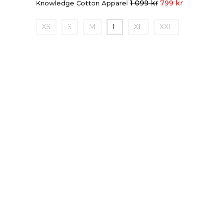
1 099
kr
799
kr
Knowledge Cotton Apparel
XS
S
M
L
XL
XXL