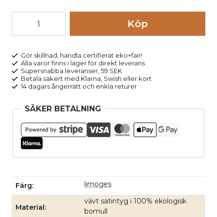
Satinbyxor
Köp
dam
vida
blå
Gör skillnad, handla certifierat eko+fair!
Alla varor finns i lager för direkt leverans
mängd
Supersnabba leveranser, 59 SEK
Betala säkert med Klarna, Swish eller kort
14 dagars ångerrätt och enkla returer
SÄKER BETALNING
limoges
Färg
vävt satintyg i 100% ekologisk
Material
bomull