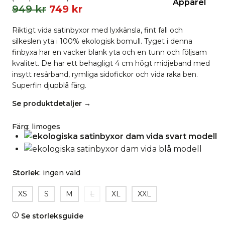
949
kr
749
kr
Riktigt vida satinbyxor med lyxkänsla, fint fall och
silkeslen yta i 100% ekologisk bomull. Tyget i denna
finbyxa har en vacker blank yta och en tunn och följsam
kvalitet. De har ett behagligt 4 cm högt midjeband med
insytt resårband, rymliga sidofickor och vida raka ben.
Superfin djupblå färg.
Se produktdetaljer →
Färg
:
limoges
Storlek
:
ingen vald
XS
S
M
L
XL
XXL
Se storleksguide