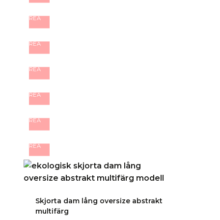
REA
REA
REA
REA
REA
REA
Skjorta dam lång oversize abstrakt
multifärg