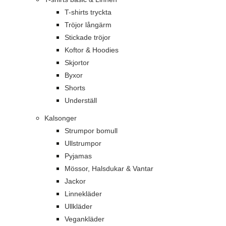
T-shirts tryckta
Tröjor långärm
Stickade tröjor
Koftor & Hoodies
Skjortor
Byxor
Shorts
Underställ
Kalsonger
Strumpor bomull
Ullstrumpor
Pyjamas
Mössor, Halsdukar & Vantar
Jackor
Linnekläder
Ullkläder
Vegankläder