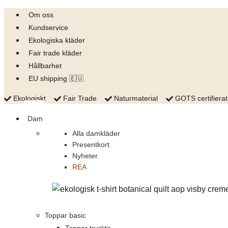
Skip
Om oss
to
Kundservice
content
Ekologiska kläder
Fair trade kläder
Hållbarhet
EU shipping 🇪🇺
Ekologiskt
Fair Trade
Naturmaterial
GOTS certifierat
Dam
Alla damkläder
Presentkort
Nyheter
REA
Toppar basic