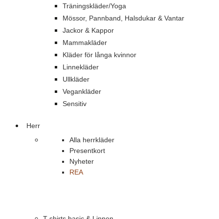
Träningskläder/Yoga
Mössor, Pannband, Halsdukar & Vantar
Jackor & Kappor
Mammakläder
Kläder för långa kvinnor
Linnekläder
Ullkläder
Vegankläder
Sensitiv
Herr
Alla herrkläder
Presentkort
Nyheter
REA
T-shirts basic & Linnen