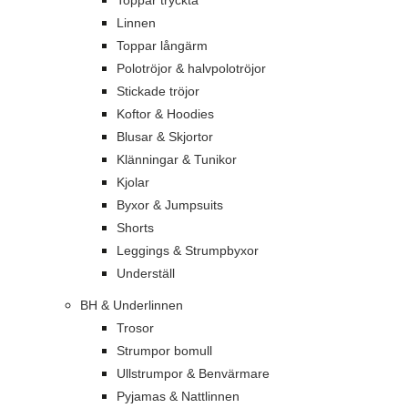
Toppar tryckta
Linnen
Toppar långärm
Polotröjor & halvpolotröjor
Stickade tröjor
Koftor & Hoodies
Blusar & Skjortor
Klänningar & Tunikor
Kjolar
Byxor & Jumpsuits
Shorts
Leggings & Strumpbyxor
Underställ
BH & Underlinnen
Trosor
Strumpor bomull
Ullstrumpor & Benvärmare
Pyjamas & Nattlinnen