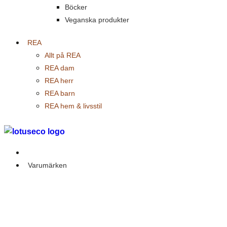
Böcker
Veganska produkter
REA
Allt på REA
REA dam
REA herr
REA barn
REA hem & livsstil
Outlet
Varumärken