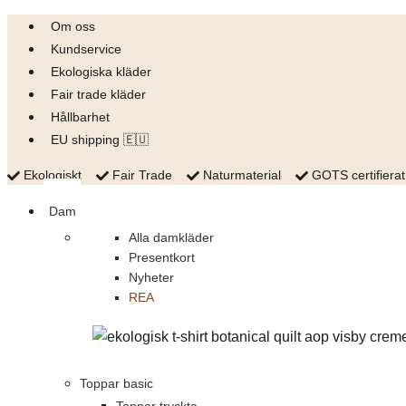
Skip
Om oss
to
Kundservice
content
Ekologiska kläder
Fair trade kläder
Hållbarhet
EU shipping 🇪🇺
Ekologiskt
Fair Trade
Naturmaterial
GOTS certifierat
Dam
Alla damkläder
Presentkort
Nyheter
REA
Toppar basic