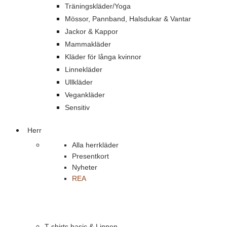
Träningskläder/Yoga
Mössor, Pannband, Halsdukar & Vantar
Jackor & Kappor
Mammakläder
Kläder för långa kvinnor
Linnekläder
Ullkläder
Vegankläder
Sensitiv
Herr
Alla herrkläder
Presentkort
Nyheter
REA
T-shirts basic & Linnen