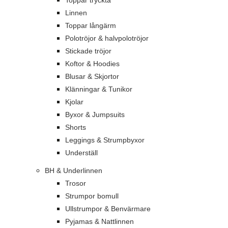
Toppar tryckta
Linnen
Toppar långärm
Polotröjor & halvpolotröjor
Stickade tröjor
Koftor & Hoodies
Blusar & Skjortor
Klänningar & Tunikor
Kjolar
Byxor & Jumpsuits
Shorts
Leggings & Strumpbyxor
Underställ
BH & Underlinnen
Trosor
Strumpor bomull
Ullstrumpor & Benvärmare
Pyjamas & Nattlinnen