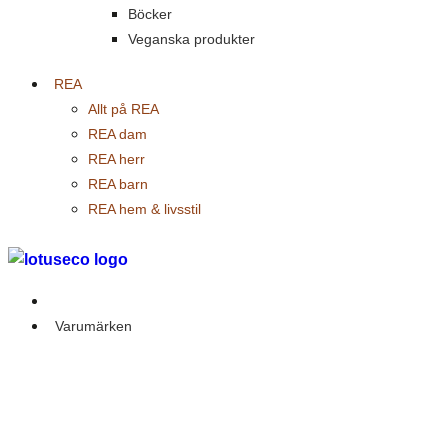
Böcker
Veganska produkter
REA
Allt på REA
REA dam
REA herr
REA barn
REA hem & livsstil
Outlet
Varumärken