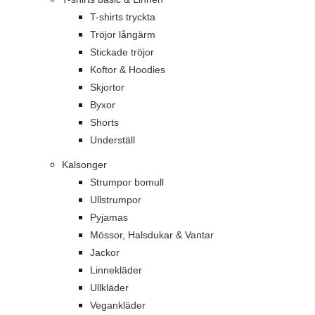
T-shirts tryckta
Tröjor långärm
Stickade tröjor
Koftor & Hoodies
Skjortor
Byxor
Shorts
Underställ
Kalsonger
Strumpor bomull
Ullstrumpor
Pyjamas
Mössor, Halsdukar & Vantar
Jackor
Linnekläder
Ullkläder
Vegankläder