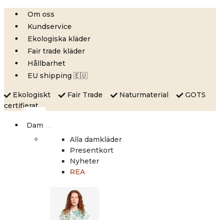
Skip
Om oss
to
Kundservice
content
Ekologiska kläder
Fair trade kläder
Hållbarhet
EU shipping 🇪🇺
Ekologiskt
Fair Trade
Naturmaterial
GOTS
certifierat
Dam
Alla damkläder
Presentkort
Nyheter
REA