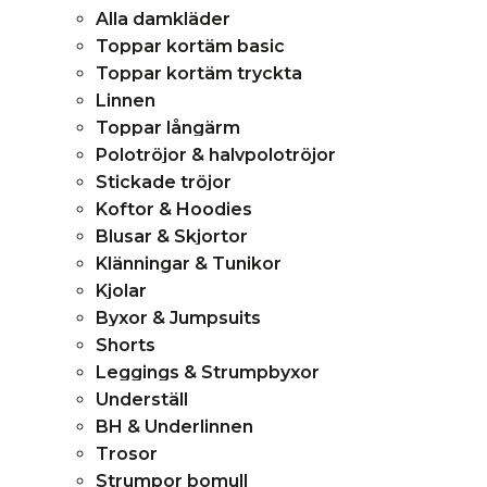
menu
Alla damkläder
Toppar kortäm basic
Toppar kortäm tryckta
Linnen
Toppar långärm
Polotröjor & halvpolotröjor
Stickade tröjor
Koftor & Hoodies
Blusar & Skjortor
Klänningar & Tunikor
Kjolar
Byxor & Jumpsuits
Shorts
Leggings & Strumpbyxor
Underställ
BH & Underlinnen
Trosor
Strumpor bomull