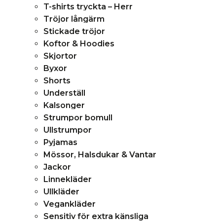
T-shirts tryckta – Herr
Tröjor långärm
Stickade tröjor
Koftor & Hoodies
Skjortor
Byxor
Shorts
Underställ
Kalsonger
Strumpor bomull
Ullstrumpor
Pyjamas
Mössor, Halsdukar & Vantar
Jackor
Linnekläder
Ullkläder
Vegankläder
Sensitiv för extra känsliga