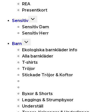
REA
Presentkort
Toggle
Sensitiv
child
Sensitiv Dam
menu
Sensitiv Herr
Toggle
Barn
child
Ekologiska barnkläder info
menu
Alla barnkläder
T-shirts
Tröjor
Stickade Tröjor & Koftor
Byxor & Shorts
Leggings & Strumpbyxor
Underställ