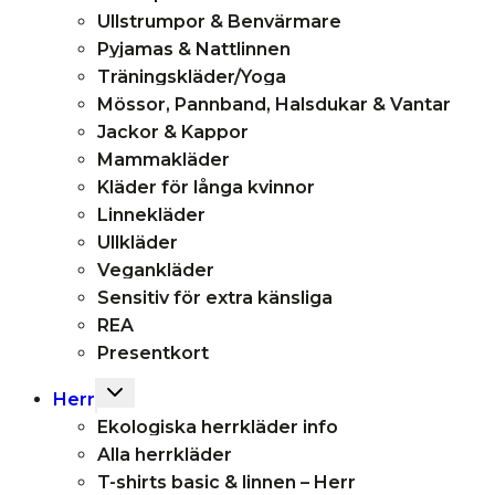
Ullstrumpor & Benvärmare
Pyjamas & Nattlinnen
Träningskläder/Yoga
Mössor, Pannband, Halsdukar & Vantar
Jackor & Kappor
Mammakläder
Kläder för långa kvinnor
Linnekläder
Ullkläder
Vegankläder
Sensitiv för extra känsliga
REA
Presentkort
Toggle
Herr
child
Ekologiska herrkläder info
menu
Alla herrkläder
T-shirts basic & linnen – Herr