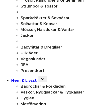
Trosor, Kalsonger & Underlinnen
Strumpor & Tossor
Sparkdräkter & Sovpåsar
Solhattar & Kepsar
Mössor, Halsdukar & Vantar
Jackor
Babyfiltar & Dreglisar
Ullkläder
Vegankläder
REA
Presentkort
Toggle
Hem & Livsstil
child
Badrockar & Förkläden
menu
Väskor, Ryggsäckar & Tygkassar
Hygien
Matförvaring