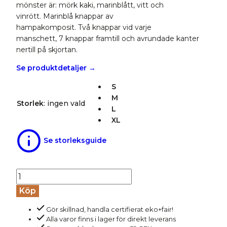
mönster är: mörk kaki, marinblått, vitt och
vinrött. Marinblå knappar av
hampakomposit. Två knappar vid varje
manschett, 7 knappar framtill och avrundade kanter
nertill på skjortan.
Se produktdetaljer →
S
M
Storlek
:
ingen vald
L
XL
Se storleksguide
Skjorta
LINAAS
Köp
linmix
Gör skillnad, handla certifierat eko+fair!
rutig
Alla varor finns i lager för direkt leverans
marinblå