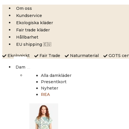
Skip
Om oss
to
Kundservice
content
Ekologiska kläder
Fair trade kläder
Hållbarhet
EU shipping 🇪🇺
Ekologiskt
Fair Trade
Naturmaterial
GOTS certi
Dam
Alla damkläder
Presentkort
Nyheter
REA