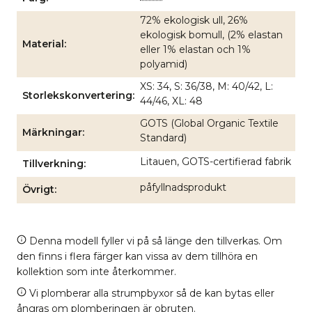
72% ekologisk ull, 26%
ekologisk bomull, (2% elastan
Material
eller 1% elastan och 1%
polyamid)
XS: 34, S: 36/38, M: 40/42, L:
Storlekskonvertering
44/46, XL: 48
GOTS (Global Organic Textile
Märkningar
Standard)
Litauen, GOTS-certifierad fabrik
Tillverkning
påfyllnadsprodukt
Övrigt
Denna modell fyller vi på så länge den tillverkas. Om
den finns i flera färger kan vissa av dem tillhöra en
kollektion som inte återkommer.
Vi plomberar alla strumpbyxor så de kan bytas eller
ångras om plomberingen är obruten.