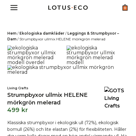
Skip
0
to
content
Hem
/
Ekologiska damkläder
/
Leggings & Strumpbyxor –
Dam
/
Strumpbyxor ullmix HELENE mörkgrön melerad
Living Crafts
Strumpbyxor ullmix HELENE
mörkgrön melerad
499
kr
Klassiska strumpbyxor i ekologisk ull (72%), ekologisk
bomull (26%) och lite elastan (2%) för flexibiliteten. Håller