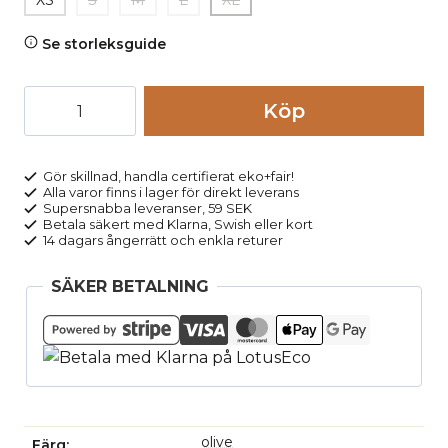
XS
S
M
L
XL
Se storleksguide
Strumpbyxor
Köp
ullmix
HELENE
mörkgrön
Gör skillnad, handla certifierat eko+fair!
Alla varor finns i lager för direkt leverans
melerad
Supersnabba leveranser, 59 SEK
mängd
Betala säkert med Klarna, Swish eller kort
14 dagars ångerrätt och enkla returer
SÄKER BETALNING
olive
Färg