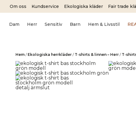
Skip
Om oss
Kundservice
Ekologiska kläder
Fair trade kl
to
content
Dam
Herr
Sensitiv
Barn
Hem & Livsstil
RE
Hem
/
Ekologiska herrkläder
/
T-shirts & linnen – Herr
/
T-shirt