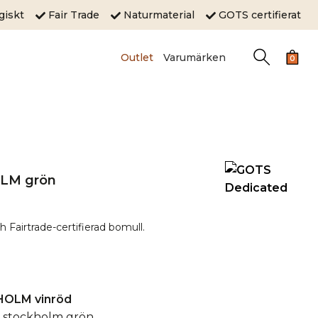
ogiskt
Fair Trade
Naturmaterial
GOTS certifierat
Outlet
Varumärken
0
OLM grön
ch Fairtrade-certifierad bomull.