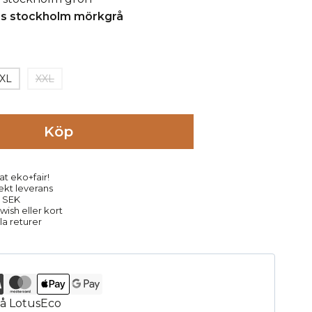
XL
XXL
Köp
at eko+fair!
rekt leverans
9 SEK
ish eller kort
la returer