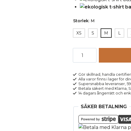
Storlek
:
M
XS
S
M
L
T-
shirt
bas
STOCKHOLM
Gör skillnad, handla certifier
Alla varor finns i lager för di
grön
Supersnabba leveranser, 5
mängd
Betala säkert med Klarna, Sw
14 dagars ångerrätt och enk
SÄKER BETALNING