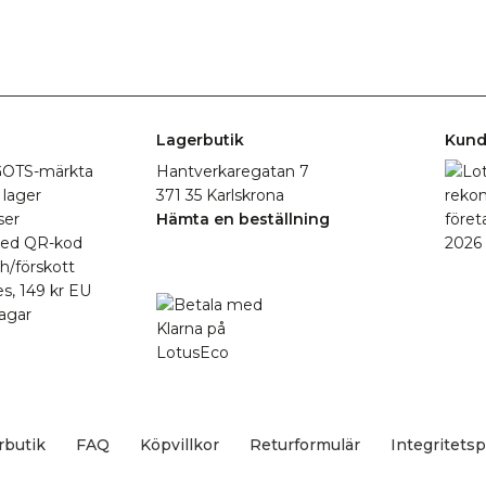
Lagerbutik
Kund
r GOTS-märkta
Hantverkaregatan 7
 lager
371 35 Karlskrona
ser
Hämta en beställning
med QR-kod
h/förskott
es, 149 kr EU
agar
rbutik
FAQ
Köpvillkor
Returformulär
Integritetsp