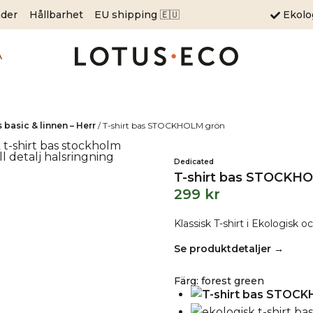
äder
Hållbarhet
EU shipping 🇪🇺
Ekol
A
s basic & linnen – Herr
/
T-shirt bas STOCKHOLM grön
Dedicated
T-shirt bas STOCKH
299
kr
Klassisk T-shirt i Ekologisk o
Se produktdetaljer →
Färg
:
forest green