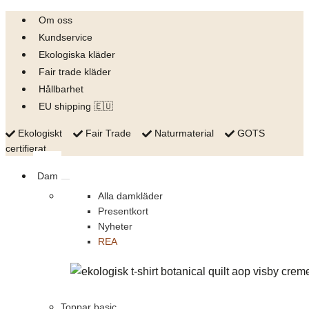
Skip
Om oss
to
Kundservice
content
Ekologiska kläder
Fair trade kläder
Hållbarhet
EU shipping 🇪🇺
Ekologiskt
Fair Trade
Naturmaterial
GOTS
certifierat
Dam
Alla damkläder
Presentkort
Nyheter
REA
Toppar basic