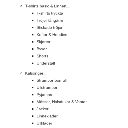
T-shirts basic & Linnen
T-shirts tryckta
Tröjor långärm
Stickade tröjor
Koftor & Hoodies
Skjortor
Byxor
Shorts
Underställ
Kalsonger
Strumpor bomull
Ullstrumpor
Pyjamas
Mössor, Halsdukar & Vantar
Jackor
Linnekläder
Ullkläder