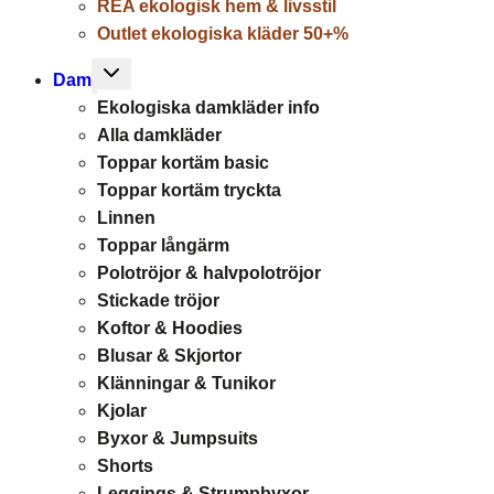
REA ekologisk hem & livsstil
Outlet ekologiska kläder 50+%
Toggle
Dam
child
Ekologiska damkläder info
menu
Alla damkläder
Toppar kortäm basic
Toppar kortäm tryckta
Linnen
Toppar långärm
Polotröjor & halvpolotröjor
Stickade tröjor
Koftor & Hoodies
Blusar & Skjortor
Klänningar & Tunikor
Kjolar
Byxor & Jumpsuits
Shorts
Leggings & Strumpbyxor