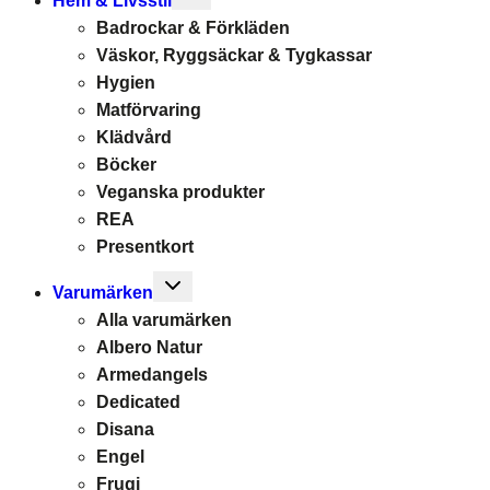
Hem & Livsstil
child
Badrockar & Förkläden
menu
Väskor, Ryggsäckar & Tygkassar
Hygien
Matförvaring
Klädvård
Böcker
Veganska produkter
REA
Presentkort
Toggle
Varumärken
child
Alla varumärken
menu
Albero Natur
Armedangels
Dedicated
Disana
Engel
Frugi