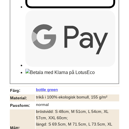
bottle green
Färg
trikå i 100% ekologisk bomull, 155 g/m²
Material
normal
Passform
bröstvidd: S 48cm, M 51cm, L 54cm, XL
57cm, XXL 60cm;
längd: S 69.5cm, M 71.5cm, L 73.5cm, XL
Mått