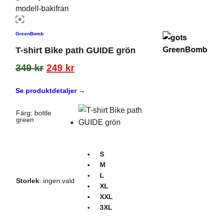
GreenBomb
T-shirt Bike path GUIDE grön
349
kr
249
kr
Se produktdetaljer →
Färg
:
bottle
green
S
M
L
Storlek
:
ingen vald
XL
XXL
3XL