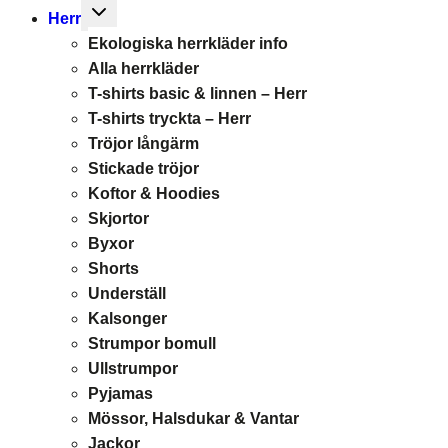
Toggle
Herr
child
Ekologiska herrkläder info
menu
Alla herrkläder
T-shirts basic & linnen – Herr
T-shirts tryckta – Herr
Tröjor långärm
Stickade tröjor
Koftor & Hoodies
Skjortor
Byxor
Shorts
Underställ
Kalsonger
Strumpor bomull
Ullstrumpor
Pyjamas
Mössor, Halsdukar & Vantar
Jackor