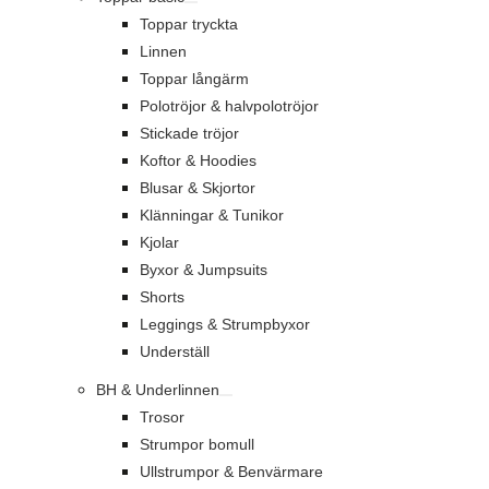
Toppar tryckta
Linnen
Toppar långärm
Polotröjor & halvpolotröjor
Stickade tröjor
Koftor & Hoodies
Blusar & Skjortor
Klänningar & Tunikor
Kjolar
Byxor & Jumpsuits
Shorts
Leggings & Strumpbyxor
Underställ
BH & Underlinnen
Trosor
Strumpor bomull
Ullstrumpor & Benvärmare