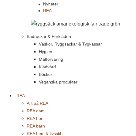
Nyheter
REA
Badrockar & Förkläden
Väskor, Ryggsäckar & Tygkassar
Hygien
Matförvaring
Klädvård
Böcker
Veganska produkter
REA
Allt på REA
REA dam
REA herr
REA barn
REA hem & livsstil