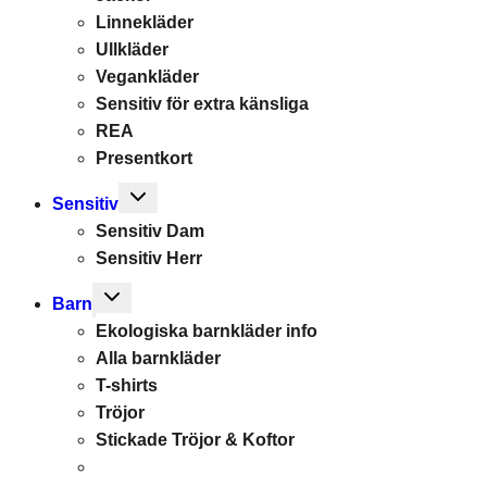
Linnekläder
Ullkläder
Vegankläder
Sensitiv för extra känsliga
REA
Presentkort
Toggle
Sensitiv
child
Sensitiv Dam
menu
Sensitiv Herr
Toggle
Barn
child
Ekologiska barnkläder info
menu
Alla barnkläder
T-shirts
Tröjor
Stickade Tröjor & Koftor