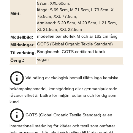
57cm, XXL 60cm;
längd: S 69.5cm, M 71.5cm, L 73.5cm, XL
Mått
75.5cm, XXL 77.5cm;
ärmlängd: S 20.5cm, M 20.5cm, L 21.5cm,
XL 21.5cm, XXL 22.5cm
modellen bär storlek M och är 182 cm lång
Modellbild
GOTS (Global Organic Textile Standard)
Märkningar
Bangladesh, GOTS-certifierad fabrik
Tillverkning
vegan
Övrigt
Vid odling av ekologisk bomull tillåts inga kemiska
bekämpningsmedel, konstgödning eller genmanipulerade
råvaror vilket är bättre för miljön, odlarna och för dig som
kund.
GOTS (Global Organic Textile Standard) är en
internationell märkning för kläder och textil som omfattar
hela processen - från ekologisk odling till färdig produkt.