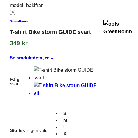
GreenBomb
T-shirt Bike storm GUIDE svart
349
kr
Se produktdetaljer →
Färg
:
svart
S
M
L
Storlek
:
ingen vald
XL