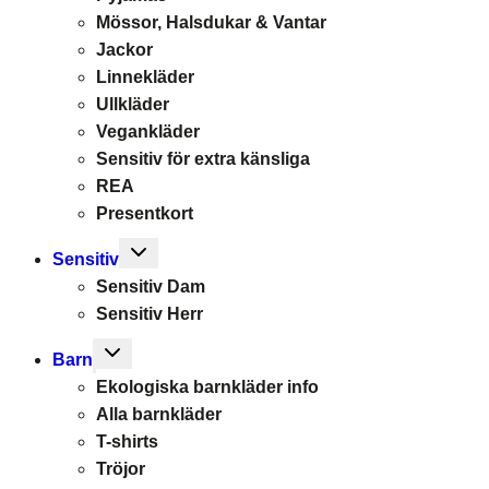
Mössor, Halsdukar & Vantar
Jackor
Linnekläder
Ullkläder
Vegankläder
Sensitiv för extra känsliga
REA
Presentkort
Toggle
Sensitiv
child
Sensitiv Dam
menu
Sensitiv Herr
Toggle
Barn
child
Ekologiska barnkläder info
menu
Alla barnkläder
T-shirts
Tröjor