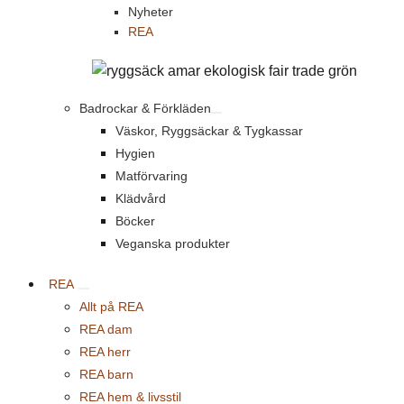
Nyheter
REA
Badrockar & Förkläden
Väskor, Ryggsäckar & Tygkassar
Hygien
Matförvaring
Klädvård
Böcker
Veganska produkter
REA
Allt på REA
REA dam
REA herr
REA barn
REA hem & livsstil