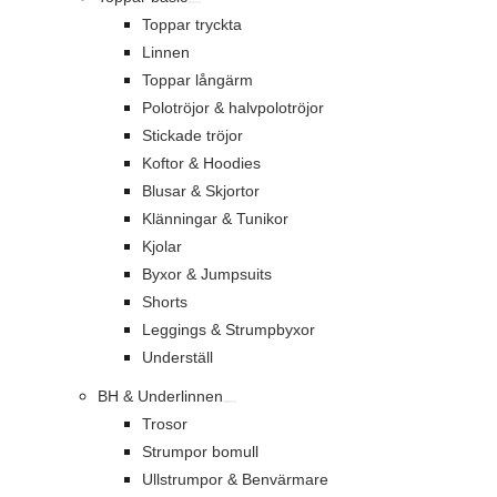
Toppar tryckta
Linnen
Toppar långärm
Polotröjor & halvpolotröjor
Stickade tröjor
Koftor & Hoodies
Blusar & Skjortor
Klänningar & Tunikor
Kjolar
Byxor & Jumpsuits
Shorts
Leggings & Strumpbyxor
Underställ
BH & Underlinnen
Trosor
Strumpor bomull
Ullstrumpor & Benvärmare