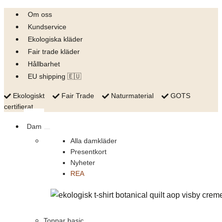
Skip
Om oss
to
Kundservice
content
Ekologiska kläder
Fair trade kläder
Hållbarhet
EU shipping 🇪🇺
Ekologiskt
Fair Trade
Naturmaterial
GOTS
certifierat
Dam
Alla damkläder
Presentkort
Nyheter
REA
Toppar basic