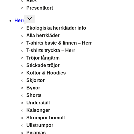
REA
Presentkort
Toggle
Herr
child
Ekologiska herrkläder info
menu
Alla herrkläder
T-shirts basic & linnen – Herr
T-shirts tryckta – Herr
Tröjor långärm
Stickade tröjor
Koftor & Hoodies
Skjortor
Byxor
Shorts
Underställ
Kalsonger
Strumpor bomull
Ullstrumpor
Pyjamas