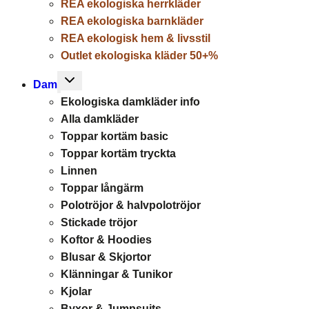
REA ekologiska herrkläder
REA ekologiska barnkläder
REA ekologisk hem & livsstil
Outlet ekologiska kläder 50+%
Toggle
Dam
child
Ekologiska damkläder info
menu
Alla damkläder
Toppar kortäm basic
Toppar kortäm tryckta
Linnen
Toppar långärm
Polotröjor & halvpolotröjor
Stickade tröjor
Koftor & Hoodies
Blusar & Skjortor
Klänningar & Tunikor
Kjolar
Byxor & Jumpsuits