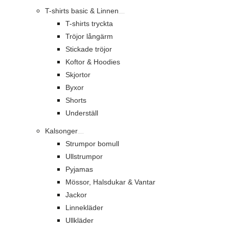
T-shirts basic & Linnen
T-shirts tryckta
Tröjor långärm
Stickade tröjor
Koftor & Hoodies
Skjortor
Byxor
Shorts
Underställ
Kalsonger
Strumpor bomull
Ullstrumpor
Pyjamas
Mössor, Halsdukar & Vantar
Jackor
Linnekläder
Ullkläder