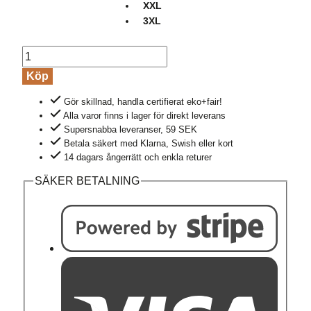
XXL
3XL
T-
shirt
Köp
Bike
Gör skillnad, handla certifierat eko+fair!
storm
Alla varor finns i lager för direkt leverans
GUIDE
Supersnabba leveranser, 59 SEK
svart
Betala säkert med Klarna, Swish eller kort
mängd
14 dagars ångerrätt och enkla returer
SÄKER BETALNING