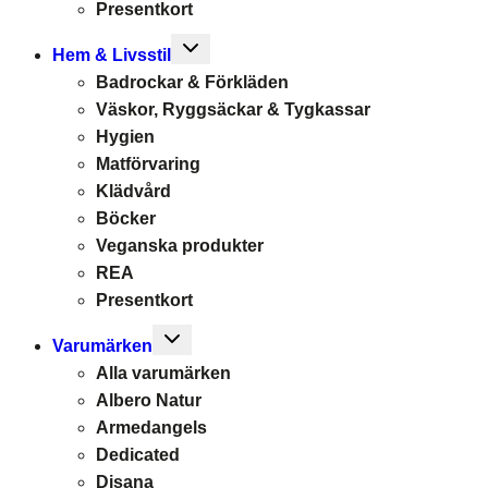
Presentkort
Toggle
Hem & Livsstil
child
Badrockar & Förkläden
menu
Väskor, Ryggsäckar & Tygkassar
Hygien
Matförvaring
Klädvård
Böcker
Veganska produkter
REA
Presentkort
Toggle
Varumärken
child
Alla varumärken
menu
Albero Natur
Armedangels
Dedicated
Disana