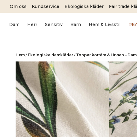
Skip
Om oss
Kundservice
Ekologiska kläder
Fair trade kl
to
content
Dam
Herr
Sensitiv
Barn
Hem & Livsstil
RE
Hem
/
Ekologiska damkläder
/
Toppar kortäm & Linnen – Dam