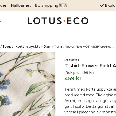
äder
Hållbarhet
EU shipping 🇪🇺
Ekol
A
/
Toppar kortäm tryckta – Dam
/
T-shirt Flower Field AOP VISBY cremevit
Dedicated
T-shirt Flower Field
(Rek.pris:
499
kr
)
459
kr
T-shirt med korta uppvikta ärm
producerad med Ekologisk och
Av miljömässiga skäl görs i
gå till spillo. Detta gör att
variera i placering av mönstre