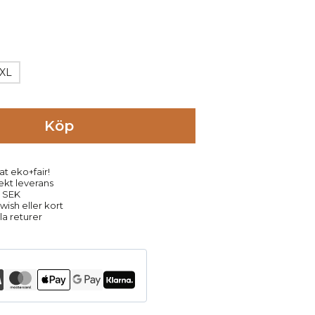
XL
Köp
at eko+fair!
rekt leverans
9 SEK
ish eller kort
la returer