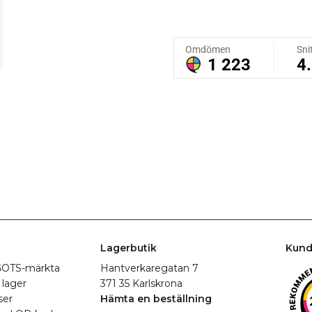
Lagerbutik
Kund
r GOTS-märkta
Hantverkaregatan 7
 lager
371 35 Karlskrona
ser
Hämta en beställning