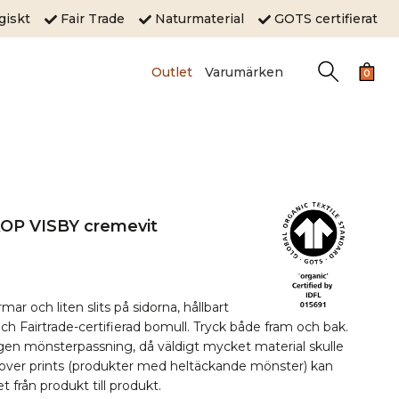
ogiskt
Fair Trade
Naturmaterial
GOTS certifierat
Outlet
Varumärken
0
 AOP VISBY cremevit
ar och liten slits på sidorna, hållbart
 Fairtrade-certifierad bomull. Tryck både fram och bak.
ngen mönsterpassning, då väldigt mycket material skulle
 all over prints (produkter med heltäckande mönster) kan
t från produkt till produkt.