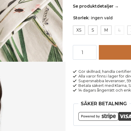
Se produktdetaljer →
Storlek
:
ingen vald
XS
S
M
L
T-
shirt
Flower
Field
Gör skillnad, handla certifier
Alla varor finns i lager för di
AOP
Supersnabba leveranser, 5
VISBY
Betala säkert med Klarna, Sw
14 dagars ångerrätt och enk
cremevit
mängd
SÄKER BETALNING