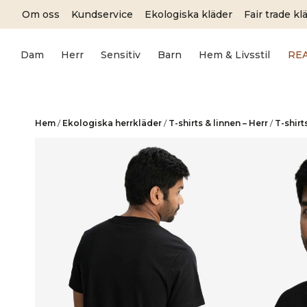
Skip
Om oss
Kundservice
Ekologiska kläder
Fair trade kl
to
content
Dam
Herr
Sensitiv
Barn
Hem & Livsstil
RE
Hem
/
Ekologiska herrkläder
/
T-shirts & linnen – Herr
/
T-shirt