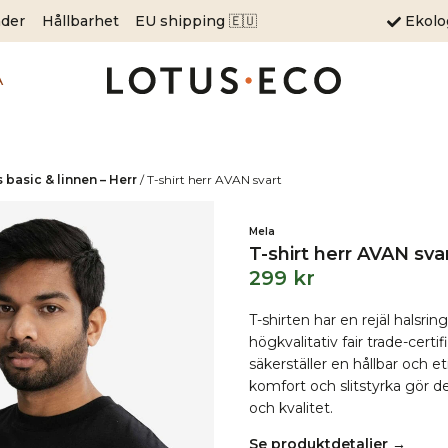
äder
Hållbarhet
EU shipping 🇪🇺
Ekol
A
s basic & linnen – Herr
/
T-shirt herr AVAN svart
Mela
T-shirt herr AVAN sva
299
kr
T-shirten har en rejäl halsri
högkvalitativ fair trade-cert
säkerställer en hållbar och 
komfort och slitstyrka gör d
och kvalitet.
Se produktdetaljer →