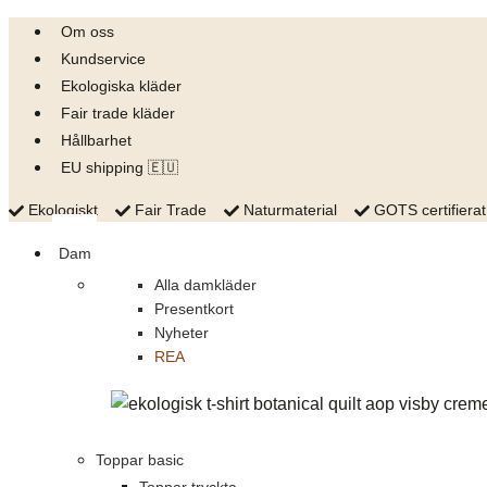
Skip
Om oss
to
Kundservice
content
Ekologiska kläder
Fair trade kläder
Hållbarhet
EU shipping 🇪🇺
Ekologiskt
Fair Trade
Naturmaterial
GOTS certifierat
Dam
Alla damkläder
Presentkort
Nyheter
REA
Toppar basic