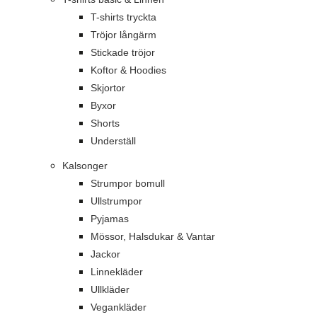
T-shirts tryckta
Tröjor långärm
Stickade tröjor
Koftor & Hoodies
Skjortor
Byxor
Shorts
Underställ
Kalsonger
Strumpor bomull
Ullstrumpor
Pyjamas
Mössor, Halsdukar & Vantar
Jackor
Linnekläder
Ullkläder
Vegankläder