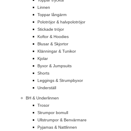
Toppar tryckta
Linnen
Toppar långärm
Polotröjor & halvpolotröjor
Stickade tröjor
Koftor & Hoodies
Blusar & Skjortor
Klänningar & Tunikor
Kjolar
Byxor & Jumpsuits
Shorts
Leggings & Strumpbyxor
Underställ
BH & Underlinnen
Trosor
Strumpor bomull
Ullstrumpor & Benvärmare
Pyjamas & Nattlinnen