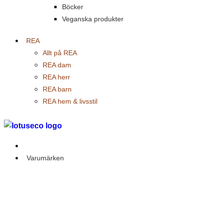
Böcker
Veganska produkter
REA
Allt på REA
REA dam
REA herr
REA barn
REA hem & livsstil
Outlet
Varumärken