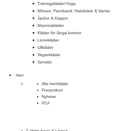
Träningskläder/Yoga
Mössor, Pannband, Halsdukar & Vantar
Jackor & Kappor
Mammakläder
Kläder för långa kvinnor
Linnekläder
Ullkläder
Vegankläder
Sensitiv
Herr
Alla herrkläder
Presentkort
Nyheter
REA
T-shirts basic & Linnen