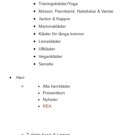
Träningskläder/Yoga
Mössor, Pannband, Halsdukar & Vantar
Jackor & Kappor
Mammakläder
Kläder för långa kvinnor
Linnekläder
Ullkläder
Vegankläder
Sensitiv
Herr
Alla herrkläder
Presentkort
Nyheter
REA
T-shirts basic & Linnen