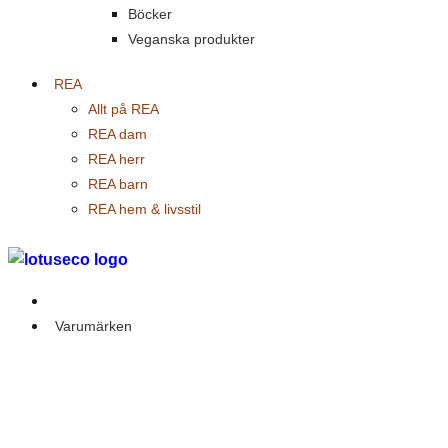
Böcker
Veganska produkter
REA
Allt på REA
REA dam
REA herr
REA barn
REA hem & livsstil
Outlet
Varumärken