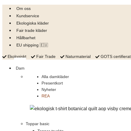
Skip
Om oss
to
Kundservice
content
Ekologiska kläder
Fair trade kläder
Hållbarhet
EU shipping 🇪🇺
Ekologiskt
Fair Trade
Naturmaterial
GOTS certifierat
Dam
Alla damkläder
Presentkort
Nyheter
REA
Toppar basic