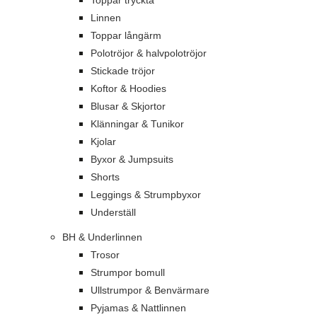
Toppar tryckta
Linnen
Toppar långärm
Polotröjor & halvpolotröjor
Stickade tröjor
Koftor & Hoodies
Blusar & Skjortor
Klänningar & Tunikor
Kjolar
Byxor & Jumpsuits
Shorts
Leggings & Strumpbyxor
Underställ
BH & Underlinnen
Trosor
Strumpor bomull
Ullstrumpor & Benvärmare
Pyjamas & Nattlinnen