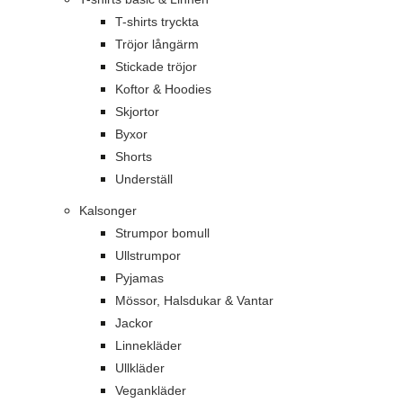
T-shirts tryckta
Tröjor långärm
Stickade tröjor
Koftor & Hoodies
Skjortor
Byxor
Shorts
Underställ
Kalsonger
Strumpor bomull
Ullstrumpor
Pyjamas
Mössor, Halsdukar & Vantar
Jackor
Linnekläder
Ullkläder
Vegankläder