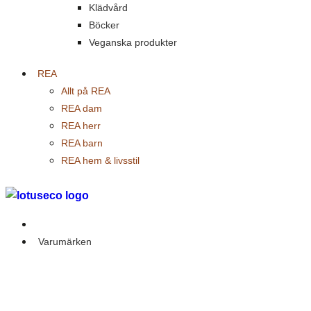
Klädvård
Böcker
Veganska produkter
REA
Allt på REA
REA dam
REA herr
REA barn
REA hem & livsstil
Outlet
Varumärken