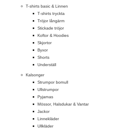
T-shirts basic & Linnen
T-shirts tryckta
Tröjor långärm
Stickade tröjor
Koftor & Hoodies
Skjortor
Byxor
Shorts
Underställ
Kalsonger
Strumpor bomull
Ullstrumpor
Pyjamas
Mössor, Halsdukar & Vantar
Jackor
Linnekläder
Ullkläder