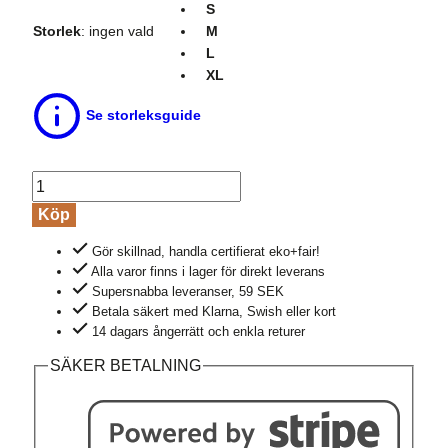
S
Storlek
:
ingen vald
M
L
XL
Se storleksguide
Topp
oversize
Köp
IDAA
Gör skillnad, handla certifierat eko+fair!
rosa
Alla varor finns i lager för direkt leverans
mängd
Supersnabba leveranser, 59 SEK
Betala säkert med Klarna, Swish eller kort
14 dagars ångerrätt och enkla returer
SÄKER BETALNING