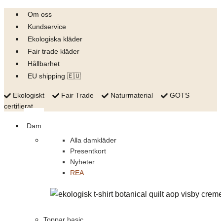
Skip
Om oss
to
Kundservice
content
Ekologiska kläder
Fair trade kläder
Hållbarhet
EU shipping 🇪🇺
Ekologiskt
Fair Trade
Naturmaterial
GOTS
certifierat
Dam
Alla damkläder
Presentkort
Nyheter
REA
Toppar basic