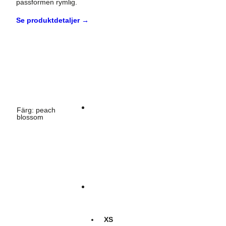
passformen rymlig.
Se produktdetaljer →
Färg
:
peach
blossom
XS