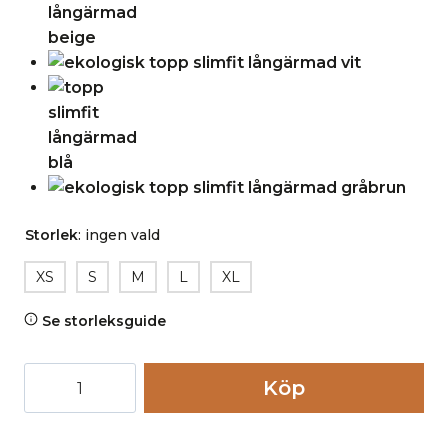
Storlek
:
ingen vald
XS
S
M
L
XL
Se storleksguide
Topp
Köp
slimfit
långärmad