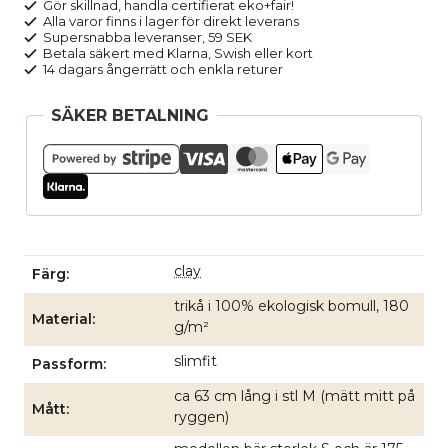
rosa
Gör skillnad, handla certifierat eko+fair!
Alla varor finns i lager för direkt leverans
mängd
Supersnabba leveranser, 59 SEK
Betala säkert med Klarna, Swish eller kort
14 dagars ångerrätt och enkla returer
SÄKER BETALNING
clay
Färg
trikå i 100% ekologisk bomull, 180
Material
g/m²
slimfit
Passform
ca 63 cm lång i stl M (mätt mitt på
Mått
ryggen)