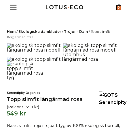
Skip
0
to
content
Hem
/
Ekologiska damkläder
/
Tröjor – Dam
/
Topp slimfit
långärmad rosa
Serendipity Organics
Topp slimfit långärmad rosa
(Rek.pris:
599
kr
)
549
kr
Basic slimfit tröja i töjbart tyg av 100% ekologisk bomull,