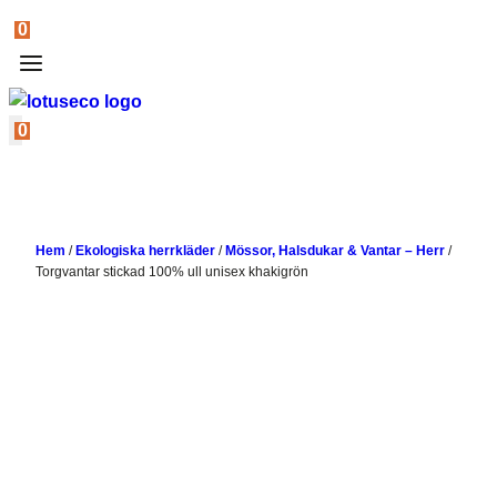
0
0
Hem
/
Ekologiska herrkläder
/
Mössor, Halsdukar & Vantar – Herr
/
Torgvantar stickad 100% ull unisex khakigrön