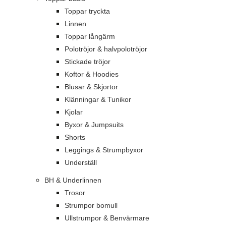
Toppar tryckta
Linnen
Toppar långärm
Polotröjor & halvpolotröjor
Stickade tröjor
Koftor & Hoodies
Blusar & Skjortor
Klänningar & Tunikor
Kjolar
Byxor & Jumpsuits
Shorts
Leggings & Strumpbyxor
Underställ
BH & Underlinnen
Trosor
Strumpor bomull
Ullstrumpor & Benvärmare