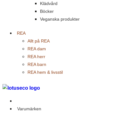
Klädvård
Böcker
Veganska produkter
REA
Allt på REA
REA dam
REA herr
REA barn
REA hem & livsstil
Outlet
Varumärken