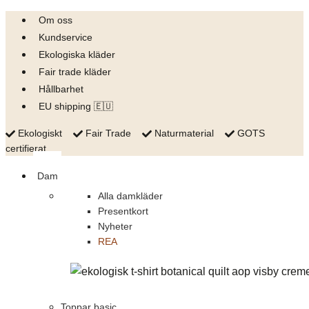
Skip
Om oss
to
Kundservice
content
Ekologiska kläder
Fair trade kläder
Hållbarhet
EU shipping 🇪🇺
Ekologiskt
Fair Trade
Naturmaterial
GOTS
certifierat
Dam
Alla damkläder
Presentkort
Nyheter
REA
Toppar basic