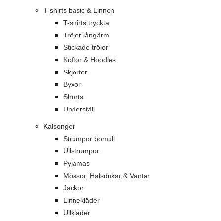
T-shirts basic & Linnen
T-shirts tryckta
Tröjor långärm
Stickade tröjor
Koftor & Hoodies
Skjortor
Byxor
Shorts
Underställ
Kalsonger
Strumpor bomull
Ullstrumpor
Pyjamas
Mössor, Halsdukar & Vantar
Jackor
Linnekläder
Ullkläder