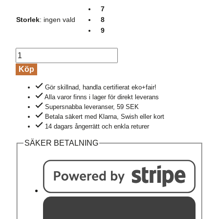
7
Storlek
:
ingen vald
8
9
Torgvantar
stickad
Köp
100%
Gör skillnad, handla certifierat eko+fair!
ull
Alla varor finns i lager för direkt leverans
unisex
Supersnabba leveranser, 59 SEK
khakigrön
Betala säkert med Klarna, Swish eller kort
mängd
14 dagars ångerrätt och enkla returer
SÄKER BETALNING