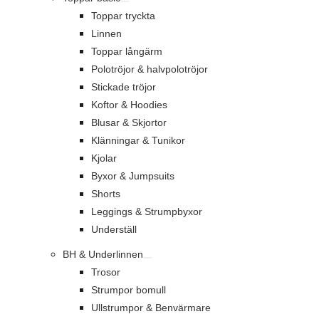
Toppar tryckta
Linnen
Toppar långärm
Polotröjor & halvpolotröjor
Stickade tröjor
Koftor & Hoodies
Blusar & Skjortor
Klänningar & Tunikor
Kjolar
Byxor & Jumpsuits
Shorts
Leggings & Strumpbyxor
Underställ
BH & Underlinnen
Trosor
Strumpor bomull
Ullstrumpor & Benvärmare