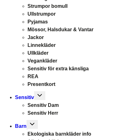
Strumpor bomull
Ullstrumpor
Pyjamas
Mössor, Halsdukar & Vantar
Jackor
Linnekläder
Ullkläder
Vegankläder
Sensitiv för extra känsliga
REA
Presentkort
Toggle
Sensitiv
child
Sensitiv Dam
menu
Sensitiv Herr
Toggle
Barn
child
Ekologiska barnkläder info
menu