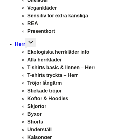
Ullkläder
Vegankläder
Sensitiv för extra känsliga
REA
Presentkort
Toggle
Herr
child
Ekologiska herrkläder info
menu
Alla herrkläder
T-shirts basic & linnen – Herr
T-shirts tryckta – Herr
Tröjor långärm
Stickade tröjor
Koftor & Hoodies
Skjortor
Byxor
Shorts
Underställ
Kalsonger