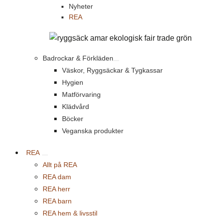
Nyheter
REA
Badrockar & Förkläden
Väskor, Ryggsäckar & Tygkassar
Hygien
Matförvaring
Klädvård
Böcker
Veganska produkter
REA
Allt på REA
REA dam
REA herr
REA barn
REA hem & livsstil