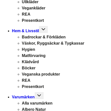
Ullkläder
Vegankläder
REA
Presentkort
Toggle
Hem & Livsstil
child
Badrockar & Förkläden
menu
Väskor, Ryggsäckar & Tygkassar
Hygien
Matförvaring
Klädvård
Böcker
Veganska produkter
REA
Presentkort
Toggle
Varumärken
child
Alla varumärken
menu
Albero Natur