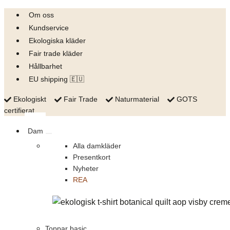
Skip
Om oss
to
Kundservice
content
Ekologiska kläder
Fair trade kläder
Hållbarhet
EU shipping 🇪🇺
Ekologiskt
Fair Trade
Naturmaterial
GOTS
certifierat
Dam
Alla damkläder
Presentkort
Nyheter
REA
Toppar basic