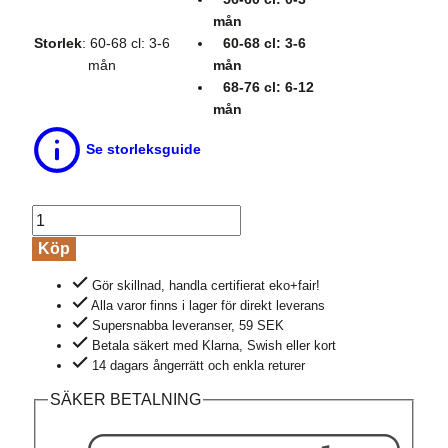
mån
Storlek
:
60-68 cl: 3-6
60-68 cl: 3-6
mån
mån
68-76 cl: 6-12
mån
Se storleksguide
Tröja
baby
Köp
&
Gör skillnad, handla certifierat eko+fair!
barn
Alla varor finns i lager för direkt leverans
applikation
Supersnabba leveranser, 59 SEK
happy
Betala säkert med Klarna, Swish eller kort
dog,
14 dagars ångerrätt och enkla returer
0-
SÄKER BETALNING
1
år