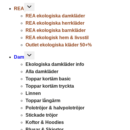
Toggle
REA
child
REA ekologiska damkläder
menu
REA ekologiska herrkläder
REA ekologiska barnkläder
REA ekologisk hem & livsstil
Outlet ekologiska kläder 50+%
Toggle
Dam
child
Ekologiska damkläder info
menu
Alla damkläder
Toppar kortäm basic
Toppar kortäm tryckta
Linnen
Toppar långärm
Polotröjor & halvpolotröjor
Stickade tröjor
Koftor & Hoodies
Blusar & Skjortor