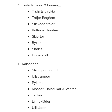
T-shirts basic & Linnen
T-shirts tryckta
Tröjor långärm
Stickade tröjor
Koftor & Hoodies
Skjortor
Byxor
Shorts
Underställ
Kalsonger
Strumpor bomull
Ullstrumpor
Pyjamas
Mössor, Halsdukar & Vantar
Jackor
Linnekläder
Ullkläder