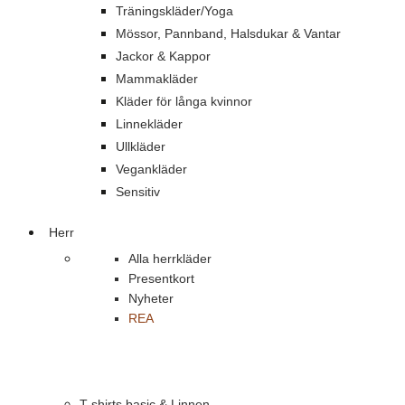
Träningskläder/Yoga
Mössor, Pannband, Halsdukar & Vantar
Jackor & Kappor
Mammakläder
Kläder för långa kvinnor
Linnekläder
Ullkläder
Vegankläder
Sensitiv
Herr
Alla herrkläder
Presentkort
Nyheter
REA
T-shirts basic & Linnen