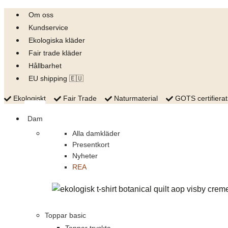
Skip
Om oss
to
Kundservice
content
Ekologiska kläder
Fair trade kläder
Hållbarhet
EU shipping 🇪🇺
Ekologiskt
Fair Trade
Naturmaterial
GOTS certifierat
Dam
Alla damkläder
Presentkort
Nyheter
REA
Toppar basic