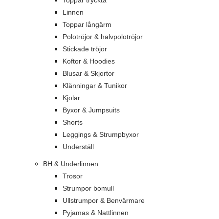
Toppar tryckta
Linnen
Toppar långärm
Polotröjor & halvpolotröjor
Stickade tröjor
Koftor & Hoodies
Blusar & Skjortor
Klänningar & Tunikor
Kjolar
Byxor & Jumpsuits
Shorts
Leggings & Strumpbyxor
Underställ
BH & Underlinnen
Trosor
Strumpor bomull
Ullstrumpor & Benvärmare
Pyjamas & Nattlinnen