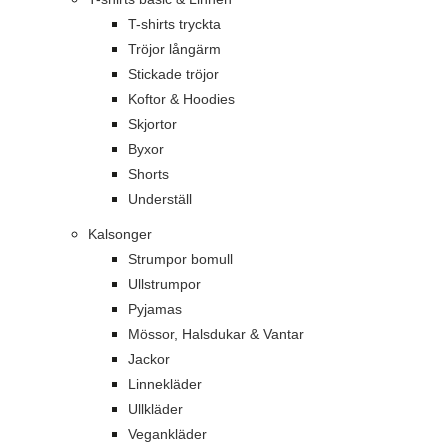
T-shirts tryckta
Tröjor långärm
Stickade tröjor
Koftor & Hoodies
Skjortor
Byxor
Shorts
Underställ
Kalsonger
Strumpor bomull
Ullstrumpor
Pyjamas
Mössor, Halsdukar & Vantar
Jackor
Linnekläder
Ullkläder
Vegankläder