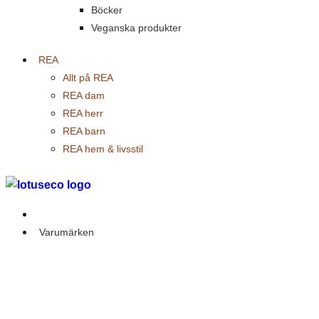
Böcker
Veganska produkter
REA
Allt på REA
REA dam
REA herr
REA barn
REA hem & livsstil
Outlet
Varumärken