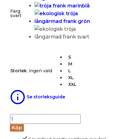
Färg
:
svart
S
M
Storlek
:
ingen vald
L
XL
XXL
Se storleksguide
Tröja
långärmad
Köp
FRANK