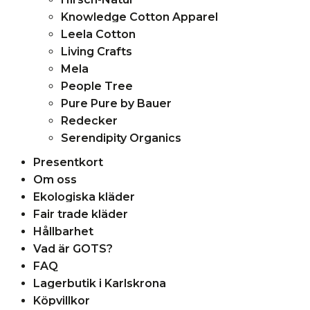
Knowledge Cotton Apparel
Leela Cotton
Living Crafts
Mela
People Tree
Pure Pure by Bauer
Redecker
Serendipity Organics
Presentkort
Om oss
Ekologiska kläder
Fair trade kläder
Hållbarhet
Vad är GOTS?
FAQ
Lagerbutik i Karlskrona
Köpvillkor