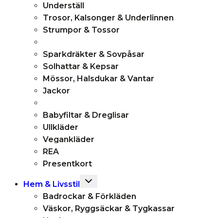
Underställ
Trosor, Kalsonger & Underlinnen
Strumpor & Tossor
Sparkdräkter & Sovpåsar
Solhattar & Kepsar
Mössor, Halsdukar & Vantar
Jackor
Babyfiltar & Dreglisar
Ullkläder
Vegankläder
REA
Presentkort
Toggle
Hem & Livsstil
child
Badrockar & Förkläden
menu
Väskor, Ryggsäckar & Tygkassar