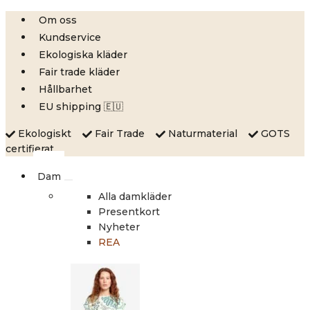
Skip
Om oss
to
Kundservice
content
Ekologiska kläder
Fair trade kläder
Hållbarhet
EU shipping 🇪🇺
Ekologiskt
Fair Trade
Naturmaterial
GOTS
certifierat
Dam
Alla damkläder
Presentkort
Nyheter
REA