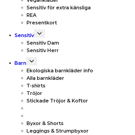
Vegankläder
Sensitiv för extra känsliga
REA
Presentkort
Toggle
Sensitiv
child
Sensitiv Dam
menu
Sensitiv Herr
Toggle
Barn
child
Ekologiska barnkläder info
menu
Alla barnkläder
T-shirts
Tröjor
Stickade Tröjor & Koftor
Byxor & Shorts
Leggings & Strumpbyxor