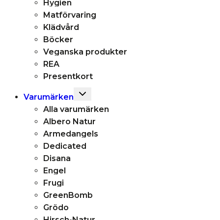
Hygien
Matförvaring
Klädvård
Böcker
Veganska produkter
REA
Presentkort
Toggle
Varumärken
child
Alla varumärken
menu
Albero Natur
Armedangels
Dedicated
Disana
Engel
Frugi
GreenBomb
Grödo
Hirsch-Natur