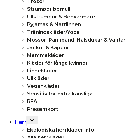
Trosor
Strumpor bomull
Ullstrumpor & Benvärmare
Pyjamas & Nattlinnen
Träningskläder/Yoga
Mössor, Pannband, Halsdukar & Vantar
Jackor & Kappor
Mammakläder
Kläder för långa kvinnor
Linnekläder
Ullkläder
Vegankläder
Sensitiv för extra känsliga
REA
Presentkort
Toggle
Herr
child
Ekologiska herrkläder info
menu
Alla herrkläder