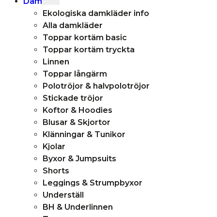
Dam
child
Ekologiska damkläder info
menu
Alla damkläder
Toppar kortäm basic
Toppar kortäm tryckta
Linnen
Toppar långärm
Polotröjor & halvpolotröjor
Stickade tröjor
Koftor & Hoodies
Blusar & Skjortor
Klänningar & Tunikor
Kjolar
Byxor & Jumpsuits
Shorts
Leggings & Strumpbyxor
Underställ
BH & Underlinnen