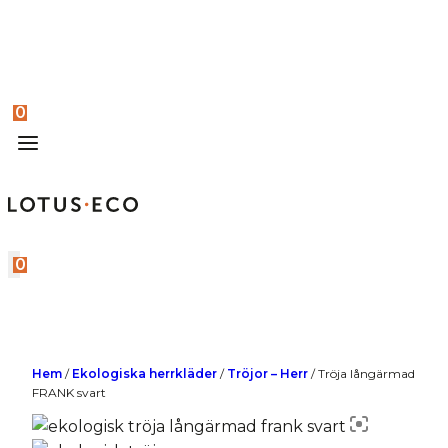
0
0
Hem
/
Ekologiska herrkläder
/
Tröjor – Herr
/
Tröja långärmad
FRANK svart