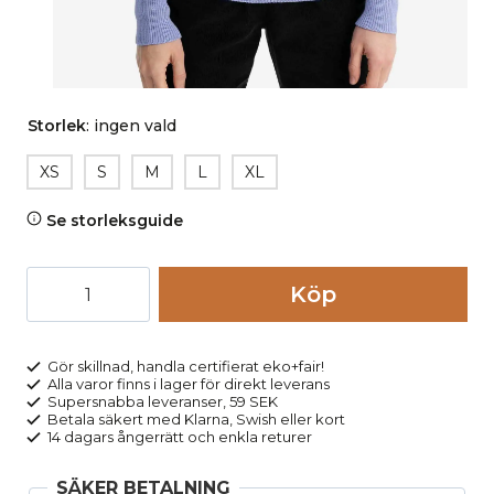
Storlek
:
ingen vald
XS
S
M
L
XL
Se storleksguide
Tröja
Köp
strukturstickad
GAURI
mörkgrå
Gör skillnad, handla certifierat eko+fair!
Alla varor finns i lager för direkt leverans
melerad
Supersnabba leveranser, 59 SEK
mängd
Betala säkert med Klarna, Swish eller kort
14 dagars ångerrätt och enkla returer
SÄKER BETALNING