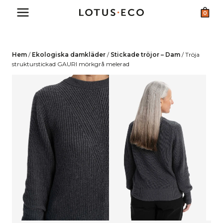
Skip
0
to
content
Hem
/
Ekologiska damkläder
/
Stickade tröjor – Dam
/
Tröja
strukturstickad GAURI mörkgrå melerad