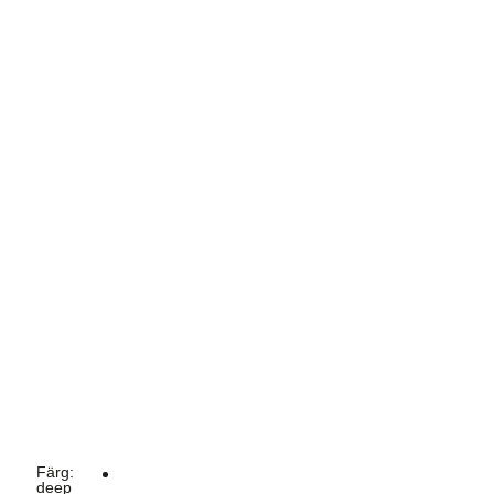
Färg
:
deep