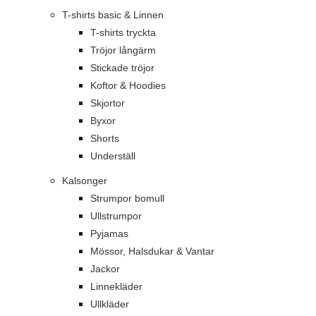
T-shirts basic & Linnen
T-shirts tryckta
Tröjor långärm
Stickade tröjor
Koftor & Hoodies
Skjortor
Byxor
Shorts
Underställ
Kalsonger
Strumpor bomull
Ullstrumpor
Pyjamas
Mössor, Halsdukar & Vantar
Jackor
Linnekläder
Ullkläder