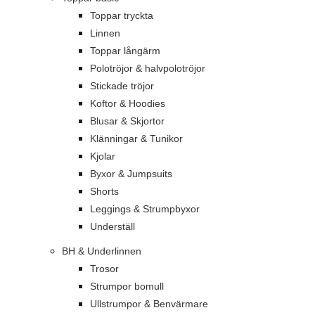
Toppar tryckta
Linnen
Toppar långärm
Polotröjor & halvpolotröjor
Stickade tröjor
Koftor & Hoodies
Blusar & Skjortor
Klänningar & Tunikor
Kjolar
Byxor & Jumpsuits
Shorts
Leggings & Strumpbyxor
Underställ
BH & Underlinnen
Trosor
Strumpor bomull
Ullstrumpor & Benvärmare