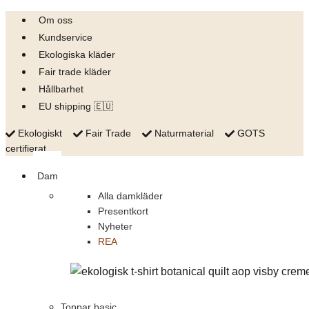
Skip
Om oss
to
Kundservice
content
Ekologiska kläder
Fair trade kläder
Hållbarhet
EU shipping 🇪🇺
Ekologiskt
Fair Trade
Naturmaterial
GOTS
certifierat
Dam
Alla damkläder
Presentkort
Nyheter
REA
Toppar basic