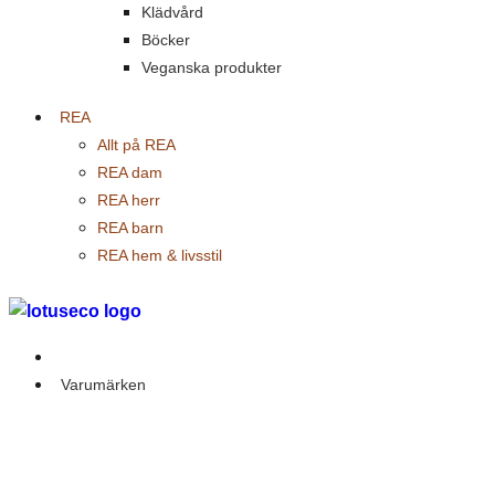
Klädvård
Böcker
Veganska produkter
REA
Allt på REA
REA dam
REA herr
REA barn
REA hem & livsstil
Outlet
Varumärken