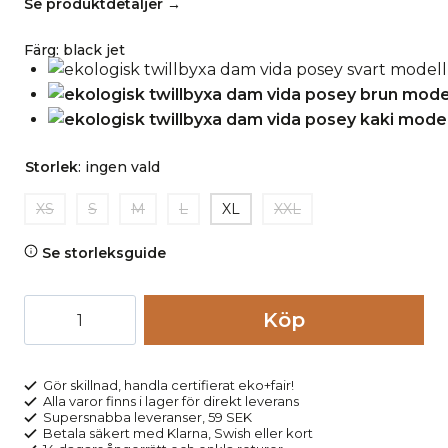
Se produktdetaljer →
Färg
:
black jet
Storlek
:
ingen vald
XS
S
M
L
XL
XXL
Se storleksguide
Twillbyxa
Köp
dam
vida
POSEY
Gör skillnad, handla certifierat eko+fair!
Alla varor finns i lager för direkt leverans
svart
Supersnabba leveranser, 59 SEK
mängd
Betala säkert med Klarna, Swish eller kort