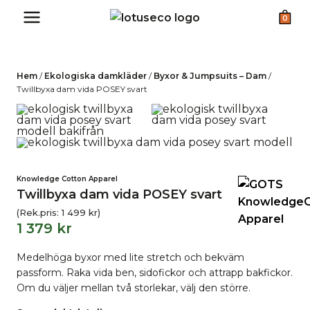
Skip
0
to
content
Hem
/
Ekologiska damkläder
/
Byxor & Jumpsuits – Dam
/
Twillbyxa dam vida POSEY svart
Knowledge Cotton Apparel
Twillbyxa dam vida POSEY svart
(Rek.pris:
1 499
kr
)
1 379
kr
Medelhöga byxor med lite stretch och bekväm
passform. Raka vida ben, sidofickor och attrapp bakfickor.
Om du väljer mellan två storlekar, välj den större.