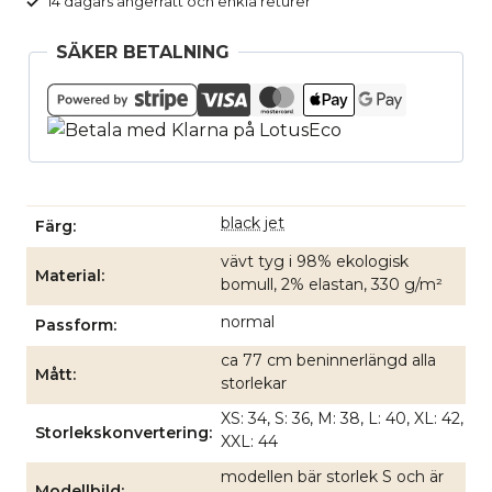
14 dagars ångerrätt och enkla returer
SÄKER BETALNING
black jet
Färg
vävt tyg i 98% ekologisk
Material
bomull, 2% elastan, 330 g/m²
normal
Passform
ca 77 cm beninnerlängd alla
Mått
storlekar
XS: 34, S: 36, M: 38, L: 40, XL: 42,
Storlekskonvertering
XXL: 44
modellen bär storlek S och är
Modellbild