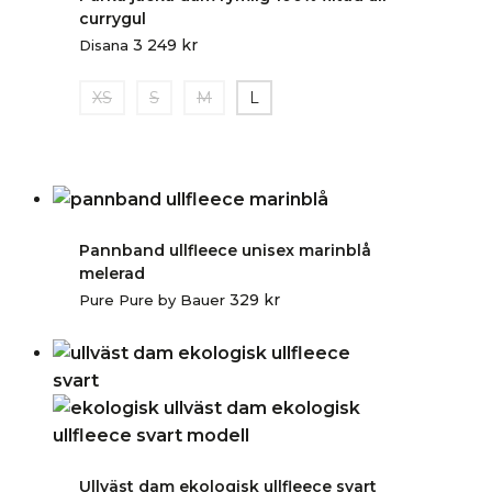
currygul
3 249
kr
Disana
XS
S
M
L
Pannband ullfleece unisex marinblå
melerad
329
kr
Pure Pure by Bauer
Ullväst dam ekologisk ullfleece svart