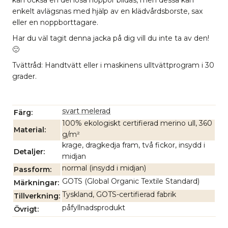
kan också en del lösa noppor bildas, men dessa kan
enkelt avlägsnas med hjälp av en klädvårdsborste, sax
eller en noppborttagare.
Har du väl tagit denna jacka på dig vill du inte ta av den!
🙂
Tvättråd: Handtvätt eller i maskinens ulltvättprogram i 30
grader.
svart melerad
Färg
100% ekologiskt certifierad merino ull, 360
Material
g/m²
krage, dragkedja fram, två fickor, insydd i
Detaljer
midjan
normal (insydd i midjan)
Passform
GOTS (Global Organic Textile Standard)
Märkningar
Tyskland, GOTS-certifierad fabrik
Tillverkning
påfyllnadsprodukt
Övrigt