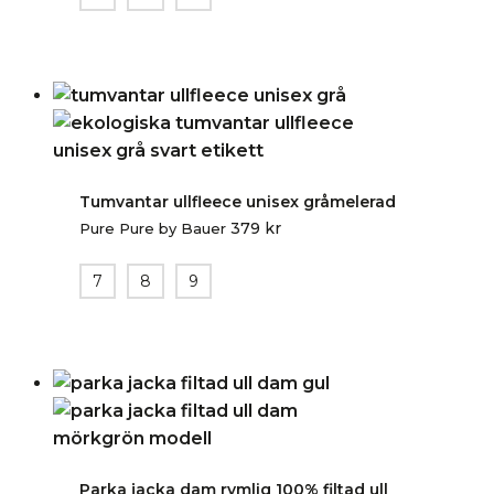
Tumvantar ullfleece unisex gråmelerad
379
kr
Pure Pure by Bauer
7
8
9
Parka jacka dam rymlig 100% filtad ull