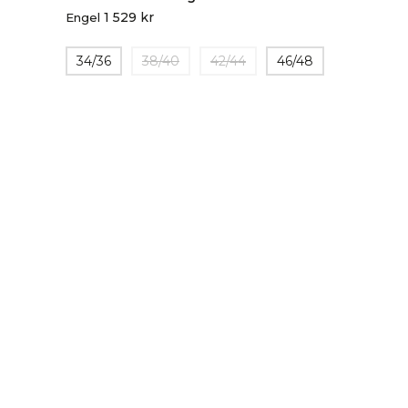
1 529
kr
Engel
34/36
38/40
42/44
46/48