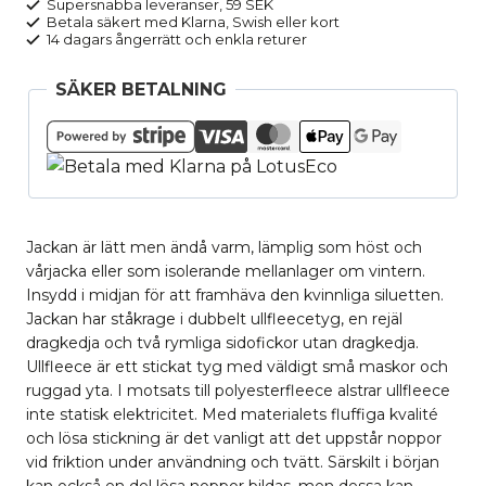
Supersnabba leveranser, 59 SEK
mängd
Betala säkert med Klarna, Swish eller kort
14 dagars ångerrätt och enkla returer
SÄKER BETALNING
Jackan är lätt men ändå varm, lämplig som höst och
vårjacka eller som isolerande mellanlager om vintern.
Insydd i midjan för att framhäva den kvinnliga siluetten.
Jackan har ståkrage i dubbelt ullfleecetyg, en rejäl
dragkedja och två rymliga sidofickor utan dragkedja.
Ullfleece är ett stickat tyg med väldigt små maskor och
ruggad yta. I motsats till polyesterfleece alstrar ullfleece
inte statisk elektricitet. Med materialets fluffiga kvalité
och lösa stickning är det vanligt att det uppstår noppor
vid friktion under användning och tvätt. Särskilt i början