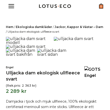
Skip
0
to
content
Hem
/
Ekologiska damkläder
/
Jackor, Kappor & Västar – Dam
/
Ulljacka dam ekologisk ullfleece svart
Engel
Ulljacka dam ekologisk ullfleece
svart
(Rek.pris:
2 363
kr
)
2 289
kr
Damjacka i tjock och mjuk ullfleece, 100% ekologiskt
certifierad merinoull som inte sticks. Ullfleece är ett