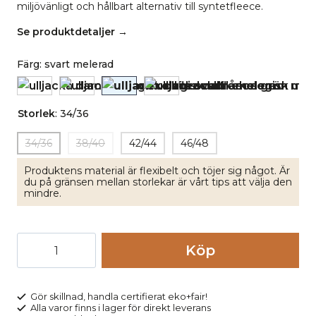
miljövänligt och hållbart alternativ till syntetfleece.
Se produktdetaljer →
Färg
:
svart melerad
Storlek
:
34/36
34/36
38/40
42/44
46/48
Produktens material är flexibelt och töjer sig något. Är
du på gränsen mellan storlekar är vårt tips att välja den
mindre.
Ulljacka
Köp
dam
ekologisk
ullfleece
Gör skillnad, handla certifierat eko+fair!
Alla varor finns i lager för direkt leverans
svart