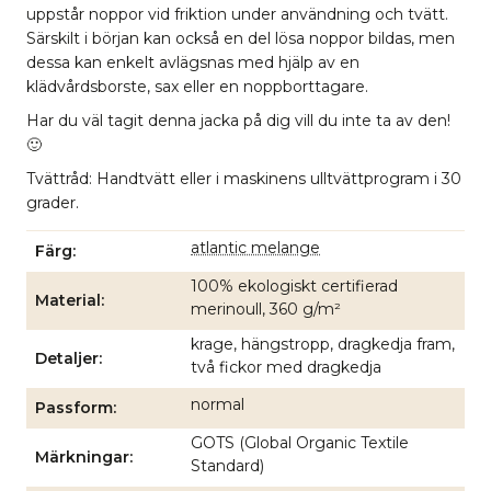
uppstår noppor vid friktion under användning och tvätt.
Särskilt i början kan också en del lösa noppor bildas, men
dessa kan enkelt avlägsnas med hjälp av en
klädvårdsborste, sax eller en noppborttagare.
Har du väl tagit denna jacka på dig vill du inte ta av den!
🙂
Tvättråd: Handtvätt eller i maskinens ulltvättprogram i 30
grader.
atlantic melange
Färg
100% ekologiskt certifierad
Material
merinoull, 360 g/m²
krage, hängstropp, dragkedja fram,
Detaljer
två fickor med dragkedja
normal
Passform
GOTS (Global Organic Textile
Märkningar
Standard)