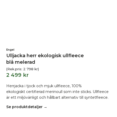
Engel
Ulljacka herr ekologisk ullfleece
blå melerad
(Rek.pris:
2 798
kr
)
2 499
kr
Herrjacka i tjock och mjuk ullfleece, 100%
ekologiskt certifierad merinoull som inte sticks. Ullfleece
är ett miljövänligt och hållbart alternativ till syntetfleece.
Se produktdetaljer →