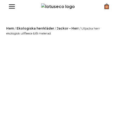
Skip
0
to
content
Hem
/
Ekologiska herrkläder
/
Jackor – Herr
/
Ulljacka herr
ekologisk ullfleece blå melerad