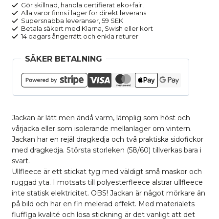
ullfleece
Gör skillnad, handla certifierat eko+fair!
Alla varor finns i lager för direkt leverans
blå
Supersnabba leveranser, 59 SEK
melerad
Betala säkert med Klarna, Swish eller kort
14 dagars ångerrätt och enkla returer
mängd
SÄKER BETALNING
Jackan är lätt men ändå varm, lämplig som höst och
vårjacka eller som isolerande mellanlager om vintern.
Jackan har en rejäl dragkedja och två praktiska sidofickor
med dragkedja. Största storleken (58/60) tillverkas bara i
svart.
Ullfleece är ett stickat tyg med väldigt små maskor och
ruggad yta. I motsats till polyesterfleece alstrar ullfleece
inte statisk elektricitet. OBS! Jackan är något mörkare än
på bild och har en fin melerad effekt. Med materialets
fluffiga kvalité och lösa stickning är det vanligt att det