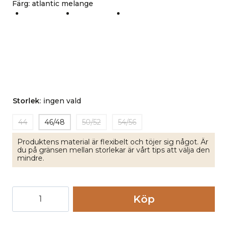
Färg
:
atlantic melange
Storlek
:
ingen vald
44
46/48
50/52
54/56
Produktens material är flexibelt och töjer sig något. Är
du på gränsen mellan storlekar är vårt tips att välja den
mindre.
Ulljacka
Köp
herr
ekologisk