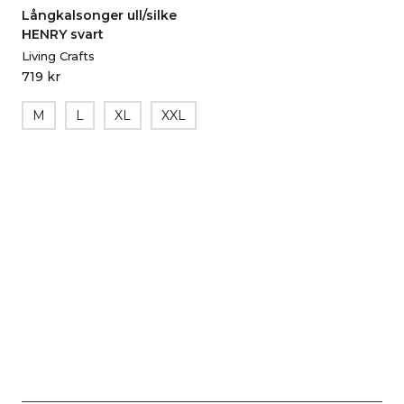
Långkalsonger ull/silke
HENRY svart
Living Crafts
719
kr
M
L
XL
XXL