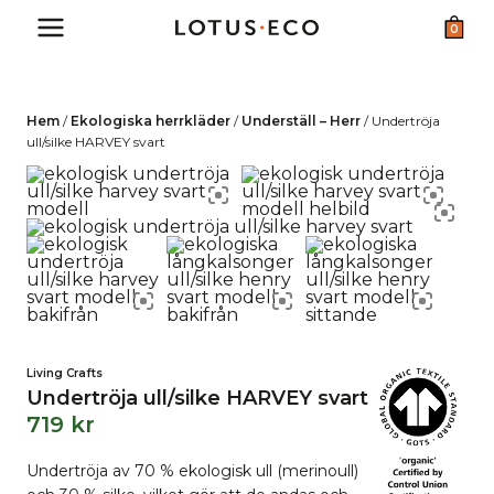
Skip
0
to
content
Hem
/
Ekologiska herrkläder
/
Underställ – Herr
/
Undertröja
ull/silke HARVEY svart
Living Crafts
Undertröja ull/silke HARVEY svart
719
kr
Undertröja av 70 % ekologisk ull (merinoull)