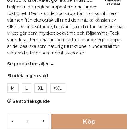
och 30 % silke, vilket gör att de andas och
hjälper till att reglera kroppstemperatur och
fuktighet. Denna underställströja för män kombinerar
värmen från ekologisk ull med den mjuka känslan av
silke. De är åtsittande, hudvänliga och utan sidosömmar,
vilket gör dem mycket bekväma och följsamma. Tack
vare deras temperatur- och fuktreglerande egenskaper
är de idealiska som naturligt funktionellt underställ för
vinteraktiviteter och utomhussporter.
Se produktdetaljer →
Storlek
:
ingen vald
M
L
XL
XXL
Se storleksguide
Undertröja
Köp
ull/silke
HARVEY