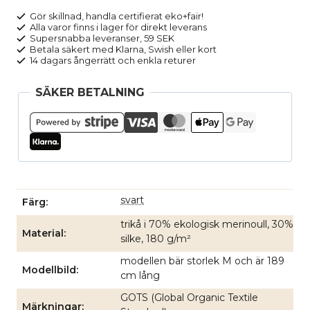
svart
Gör skillnad, handla certifierat eko+fair!
Alla varor finns i lager för direkt leverans
mängd
Supersnabba leveranser, 59 SEK
Betala säkert med Klarna, Swish eller kort
14 dagars ångerrätt och enkla returer
SÄKER BETALNING
svart
Färg
trikå i 70% ekologisk merinoull, 30%
Material
silke, 180 g/m²
modellen bär storlek M och är 189
Modellbild
cm lång
GOTS (Global Organic Textile
Märkningar