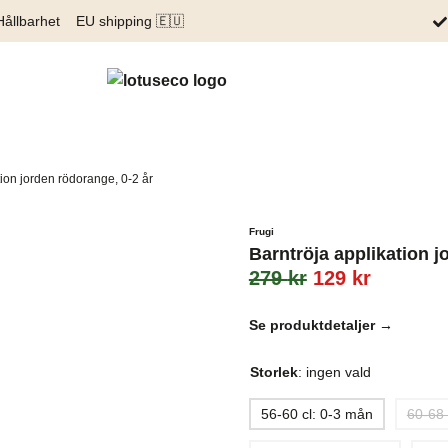
Hållbarhet
EU shipping 🇪🇺
tion jorden rödorange, 0-2 år
Frugi
Barntröja applikation j
279
kr
129
kr
Se produktdetaljer →
Storlek
:
ingen vald
56-60 cl: 0-3 mån
60-68 