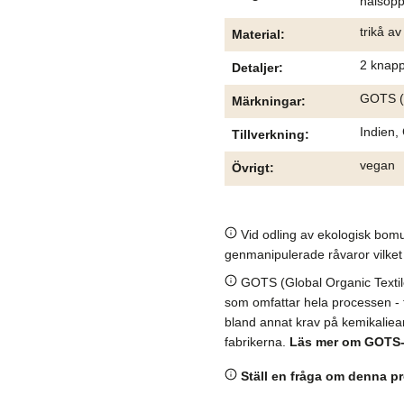
halsöp
trikå av
Material
2 knapp
Detaljer
GOTS (G
Märkningar
Indien,
Tillverkning
vegan
Övrigt
Vid odling av ekologisk bomu
genmanipulerade råvaror vilket 
GOTS (Global Organic Textile 
som omfattar hela processen - frå
bland annat krav på kemikaliean
fabrikerna.
Läs mer om GOTS
Ställ en fråga om denna p