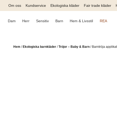
Skip
Om oss
Kundservice
Ekologiska kläder
Fair trade kläder
to
content
Dam
Herr
Sensitiv
Barn
Hem & Livsstil
REA
Hem
/
Ekologiska barnkläder
/
Tröjor – Baby & Barn
/
Barntröja applika