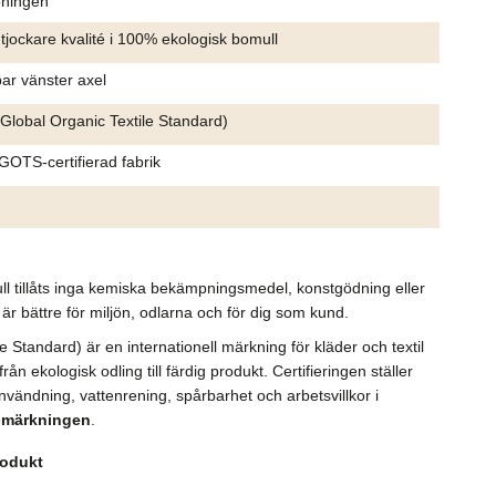
pningen
 tjockare kvalité i 100% ekologisk bomull
ar vänster axel
lobal Organic Textile Standard)
 GOTS-certifierad fabrik
ll tillåts inga kemiska bekämpningsmedel, konstgödning eller
är bättre för miljön, odlarna och för dig som kund.
Standard) är en internationell märkning för kläder och textil
n ekologisk odling till färdig produkt. Certifieringen ställer
vändning, vattenrening, spårbarhet och arbetsvillkor i
-märkningen
.
rodukt