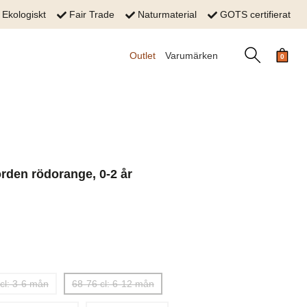
Ekologiskt
Fair Trade
Naturmaterial
GOTS certifierat
Outlet
Varumärken
0
orden rödorange, 0-2 år
cl: 3-6 mån
68-76 cl: 6-12 mån