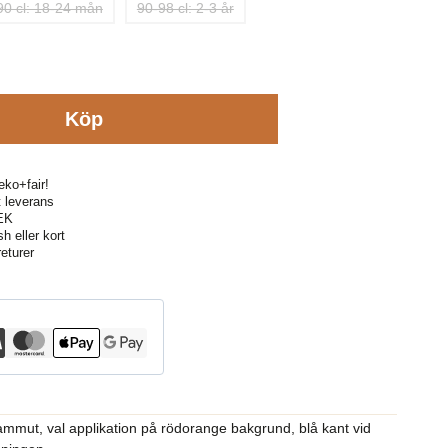
90 cl: 18-24 mån
90-98 cl: 2-3 år
Köp
eko+fair!
kt leverans
SEK
h eller kort
eturer
ammut, val applikation på rödorange bakgrund, blå kant vid