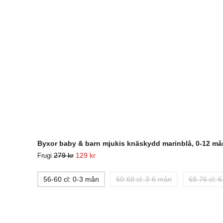
Byxor baby & barn mjukis knäskydd marinblå, 0-12 må
279
kr
129
kr
Frugi
56-60 cl: 0-3 mån
60-68 cl: 3-6 mån
68-76 cl: 