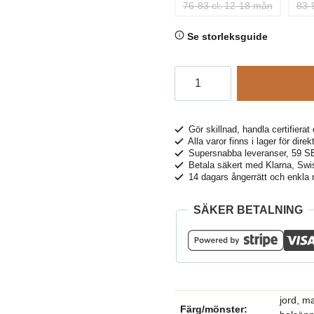
76-83 cl: 12-18 mån
83-
Se storleksguide
Barntröja
applikation
jorden
rödorange,
Gör skillnad, handla certifierat 
Alla varor finns i lager för dire
0-
Supersnabba leveranser, 59 
2
Betala säkert med Klarna, Swis
14 dagars ångerrätt och enkla r
år
mängd
SÄKER BETALNING
jord, m
Färg/mönster