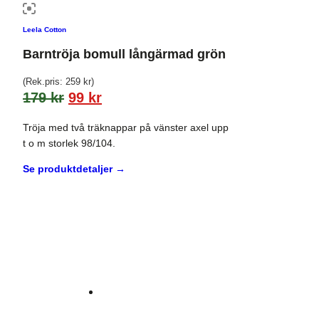
Leela Cotton
Barntröja bomull långärmad grön
(Rek.pris:
259
kr
)
179
kr
99
kr
Tröja med två träknappar på vänster axel upp
t o m storlek 98/104.
Se produktdetaljer →