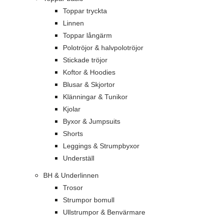
Toppar tryckta
Linnen
Toppar långärm
Polotröjor & halvpolotröjor
Stickade tröjor
Koftor & Hoodies
Blusar & Skjortor
Klänningar & Tunikor
Kjolar
Byxor & Jumpsuits
Shorts
Leggings & Strumpbyxor
Underställ
BH & Underlinnen
Trosor
Strumpor bomull
Ullstrumpor & Benvärmare