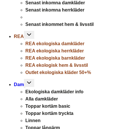
Senast inkomna damkläder
menu
Senast inkomna herrkläder
Senast inkommet hem & livsstil
Toggle
REA
child
REA ekologiska damkläder
menu
REA ekologiska herrkläder
REA ekologiska barnkläder
REA ekologisk hem & livsstil
Outlet ekologiska kläder 50+%
Toggle
Dam
child
Ekologiska damkläder info
menu
Alla damkläder
Toppar kortäm basic
Toppar kortäm tryckta
Linnen
Toppar långärm