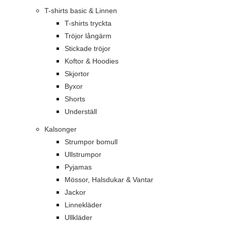
T-shirts basic & Linnen
T-shirts tryckta
Tröjor långärm
Stickade tröjor
Koftor & Hoodies
Skjortor
Byxor
Shorts
Underställ
Kalsonger
Strumpor bomull
Ullstrumpor
Pyjamas
Mössor, Halsdukar & Vantar
Jackor
Linnekläder
Ullkläder