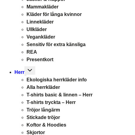
Mammakläder
Kläder för långa kvinnor
Linnekläder
Ullkläder
Vegankläder
Sensitiv för extra känsliga
REA
Presentkort
Toggle
Herr
child
Ekologiska herrkläder info
menu
Alla herrkläder
T-shirts basic & linnen – Herr
T-shirts tryckta – Herr
Tröjor långärm
Stickade tröjor
Koftor & Hoodies
Skjortor