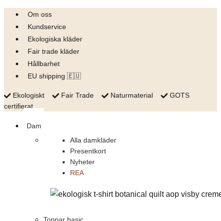
Skip
Om oss
to
Kundservice
content
Ekologiska kläder
Fair trade kläder
Hållbarhet
EU shipping 🇪🇺
Ekologiskt
Fair Trade
Naturmaterial
GOTS
certifierat
Dam
Alla damkläder
Presentkort
Nyheter
REA
Toppar basic