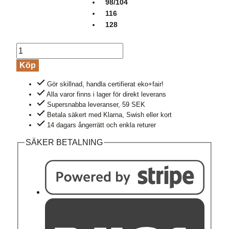
98/104
116
128
Barntröja
bomull
Köp
långärmad
Gör skillnad, handla certifierat eko+fair!
grön
Alla varor finns i lager för direkt leverans
mängd
Supersnabba leveranser, 59 SEK
Betala säkert med Klarna, Swish eller kort
14 dagars ångerrätt och enkla returer
SÄKER BETALNING