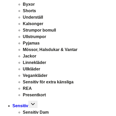
Byxor
Shorts
Underställ
Kalsonger
Strumpor bomull
Ullstrumpor
Pyjamas
Mössor, Halsdukar & Vantar
Jackor
Linnekläder
Ullkläder
Vegankläder
Sensitiv för extra känsliga
REA
Presentkort
Toggle
Sensitiv
child
Sensitiv Dam
menu