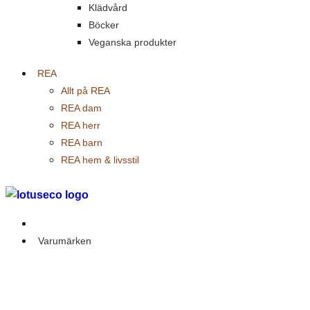
Klädvård
Böcker
Veganska produkter
REA
Allt på REA
REA dam
REA herr
REA barn
REA hem & livsstil
Outlet
Varumärken