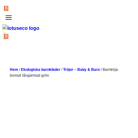
0
0
Hem
/
Ekologiska barnkläder
/
Tröjor – Baby & Barn
/
Barntröja
bomull långärmad grön