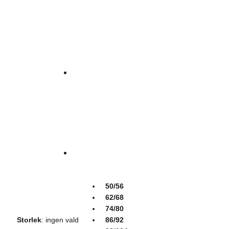
50/56
62/68
74/80
Storlek
:
ingen vald
86/92