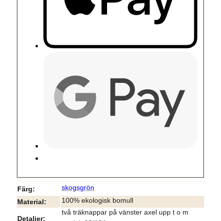
skogsgrön
Färg
100% ekologisk bomull
Material
två träknappar på vänster axel upp t o m
Detaljer