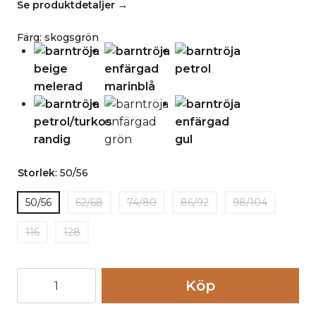
Se produktdetaljer →
Färg
:
skogsgrön
Storlek
:
50/56
50/56
62/68
74/80
86/92
98/104
116
128
Barntröja
Köp
bomull
långärmad