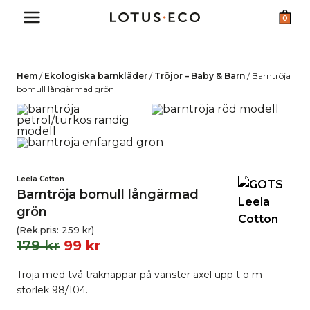
Skip
0
to
content
Hem
/
Ekologiska barnkläder
/
Tröjor – Baby & Barn
/
Barntröja
bomull långärmad grön
Leela Cotton
Barntröja bomull långärmad
grön
(Rek.pris:
259
kr
)
179
kr
99
kr
Tröja med två träknappar på vänster axel upp t o m
storlek 98/104.