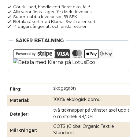
grön
Gör skillnad, handla certifierat eko+fair!
Alla varor finns i lager för direkt leverans
mängd
Supersnabba leveranser, 59 SEK
Betala säkert med Klarna, Swish eller kort
14 dagars ångerrätt och enkla returer
SÄKER BETALNING
skogsgrön
Färg
100% ekologisk bomull
Material
två träknappar på vänster axel upp t
Detaljer
o m storlek 98/104
GOTS (Global Organic Textile
Märkningar
Standard)