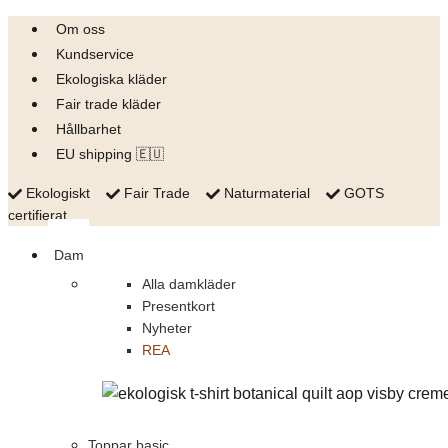
Skip
Om oss
to
Kundservice
content
Ekologiska kläder
Fair trade kläder
Hållbarhet
EU shipping 🇪🇺
Ekologiskt
Fair Trade
Naturmaterial
GOTS
certifierat
Dam
Alla damkläder
Presentkort
Nyheter
REA
Toppar basic