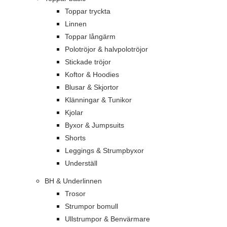
Toppar tryckta
Linnen
Toppar långärm
Polotröjor & halvpolotröjor
Stickade tröjor
Koftor & Hoodies
Blusar & Skjortor
Klänningar & Tunikor
Kjolar
Byxor & Jumpsuits
Shorts
Leggings & Strumpbyxor
Underställ
BH & Underlinnen
Trosor
Strumpor bomull
Ullstrumpor & Benvärmare