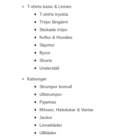
T-shirts basic & Linnen
T-shirts tryckta
Tröjor långärm
Stickade tröjor
Koftor & Hoodies
Skjortor
Byxor
Shorts
Underställ
Kalsonger
Strumpor bomull
Ullstrumpor
Pyjamas
Mössor, Halsdukar & Vantar
Jackor
Linnekläder
Ullkläder