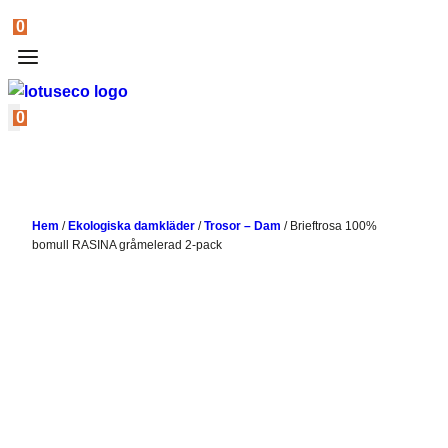
0
0
Hem
/
Ekologiska damkläder
/
Trosor – Dam
/
Brieftrosa 100%
bomull RASINA gråmelerad 2-pack