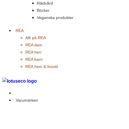
Klädvård
Böcker
Veganska produkter
REA
Allt på REA
REA dam
REA herr
REA barn
REA hem & livsstil
Outlet
Varumärken