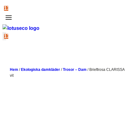
13
13
Hem
/
Ekologiska damkläder
/
Trosor – Dam
/
Brieftrosa CLARISSA
vit