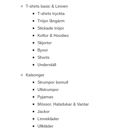
T-shirts basic & Linnen
T-shirts tryckta
Tröjor långärm
Stickade tröjor
Koftor & Hoodies
Skjortor
Byxor
Shorts
Underställ
Kalsonger
Strumpor bomull
Ullstrumpor
Pyjamas
Mössor, Halsdukar & Vantar
Jackor
Linnekläder
Ullkläder