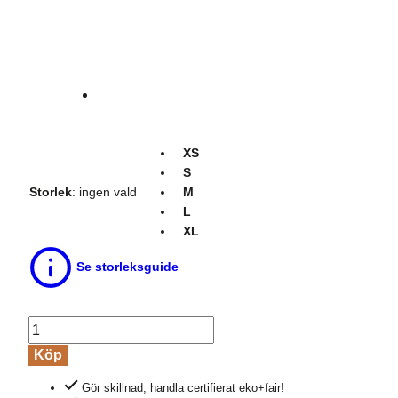
XS
S
Storlek
:
ingen vald
M
L
XL
Se storleksguide
Brieftrosa
CLARISSA
Köp
vit
Gör skillnad, handla certifierat eko+fair!
mängd