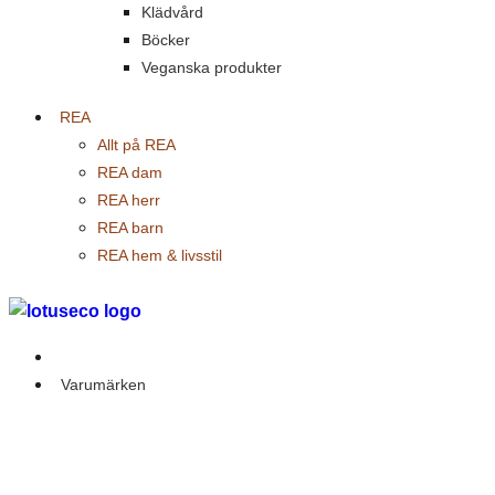
Klädvård
Böcker
Veganska produkter
REA
Allt på REA
REA dam
REA herr
REA barn
REA hem & livsstil
Outlet
Varumärken