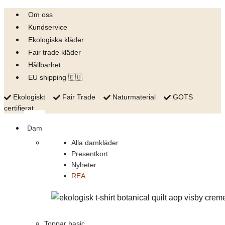
Skip
Om oss
to
Kundservice
content
Ekologiska kläder
Fair trade kläder
Hållbarhet
EU shipping 🇪🇺
Ekologiskt
Fair Trade
Naturmaterial
GOTS
certifierat
Dam
Alla damkläder
Presentkort
Nyheter
REA
Toppar basic