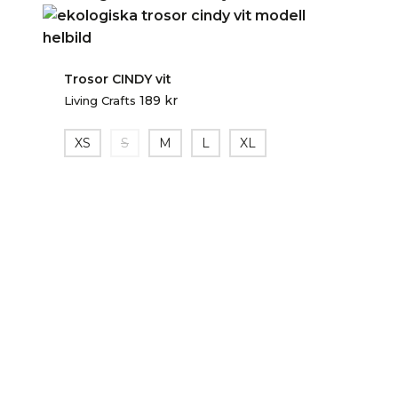
Trosor CINDY vit
189
kr
Living Crafts
XS
S
M
L
XL