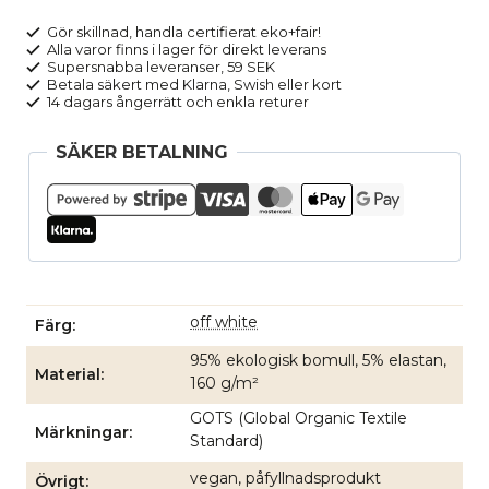
bygellös
CAMILLA
Gör skillnad, handla certifierat eko+fair!
Alla varor finns i lager för direkt leverans
vit
Supersnabba leveranser, 59 SEK
mängd
Betala säkert med Klarna, Swish eller kort
14 dagars ångerrätt och enkla returer
SÄKER BETALNING
off white
Färg
95% ekologisk bomull, 5% elastan,
Material
160 g/m²
GOTS (Global Organic Textile
Märkningar
Standard)
vegan, påfyllnadsprodukt
Övrigt