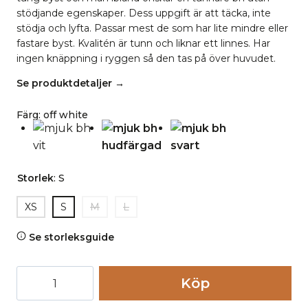
stödjande egenskaper. Dess uppgift är att täcka, inte
stödja och lyfta. Passar mest de som har lite mindre eller
fastare byst. Kvalitén är tunn och liknar ett linnes. Har
ingen knäppning i ryggen så den tas på över huvudet.
Se produktdetaljer →
Färg
:
off white
Storlek
:
S
XS
S
M
L
Se storleksguide
Mjuk
Köp
bh