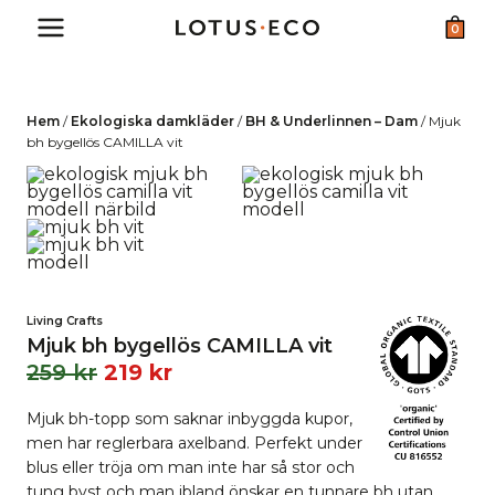
Skip
0
to
content
Hem
/
Ekologiska damkläder
/
BH & Underlinnen – Dam
/
Mjuk
bh bygellös CAMILLA vit
Living Crafts
Mjuk bh bygellös CAMILLA vit
259
kr
219
kr
Mjuk bh-topp som saknar inbyggda kupor,
men har reglerbara axelband. Perfekt under
blus eller tröja om man inte har så stor och
tung byst och man ibland önskar en tunnare bh utan