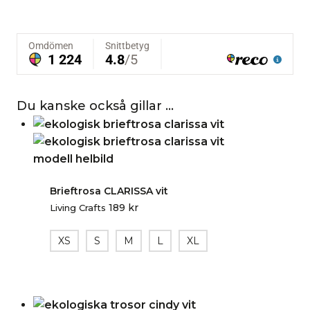
Du kanske också gillar …
Brieftrosa CLARISSA vit
189
kr
Living Crafts
XS
S
M
L
XL