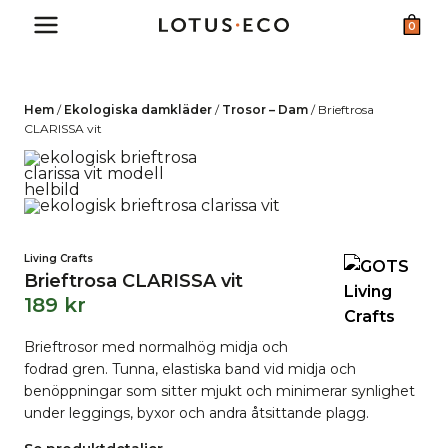
Skip
0
to
content
Hem
/
Ekologiska damkläder
/
Trosor – Dam
/
Brieftrosa
CLARISSA vit
Living Crafts
Brieftrosa CLARISSA vit
189
kr
Brieftrosor med normalhög midja och
fodrad gren. Tunna, elastiska band vid midja och
benöppningar som sitter mjukt och minimerar synlighet
under leggings, byxor och andra åtsittande plagg.