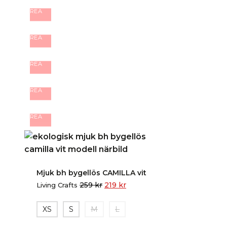
REA
REA
REA
REA
REA
Mjuk bh bygellös CAMILLA vit
259
kr
219
kr
Living Crafts
XS
S
M
L