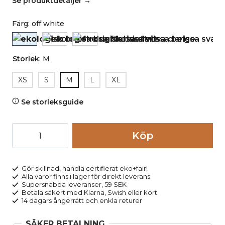
Se produktdetaljer →
Färg
:
off white
Storlek
:
M
XS
S
M
L
XL
Se storleksguide
Brieftrosa
Köp
CLARISSA
vit
mängd
Gör skillnad, handla certifierat eko+fair!
Alla varor finns i lager för direkt leverans
Supersnabba leveranser, 59 SEK
Betala säkert med Klarna, Swish eller kort
14 dagars ångerrätt och enkla returer
SÄKER BETALNING