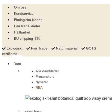
Skip
Om oss
to
Kundservice
content
Ekologiska kläder
Fair trade kläder
Hållbarhet
EU shipping 🇪🇺
Ekologiskt
Fair Trade
Naturmaterial
GOTS
certifierat
Dam
Alla damkläder
Presentkort
Nyheter
REA
Toppar basic