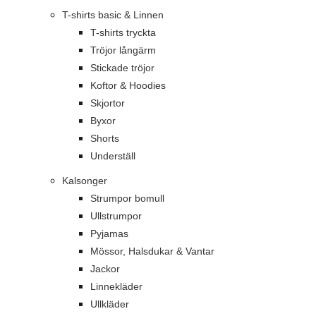
T-shirts basic & Linnen
T-shirts tryckta
Tröjor långärm
Stickade tröjor
Koftor & Hoodies
Skjortor
Byxor
Shorts
Underställ
Kalsonger
Strumpor bomull
Ullstrumpor
Pyjamas
Mössor, Halsdukar & Vantar
Jackor
Linnekläder
Ullkläder