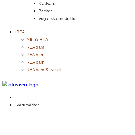
Klädvård
Böcker
Veganska produkter
REA
Allt på REA
REA dam
REA herr
REA barn
REA hem & livsstil
Outlet
Varumärken