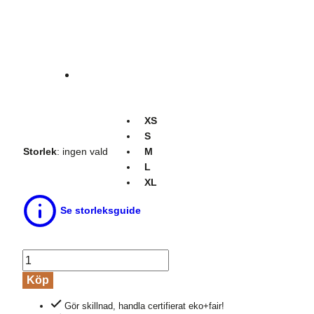
XS
S
Storlek
:
ingen vald
M
L
XL
Se storleksguide
Brieftrosa
CLARISSA
Köp
vit
Gör skillnad, handla certifierat eko+fair!
mängd