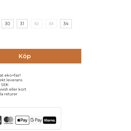
30
31
32
33
34
Köp
at eko+fair!
rekt leverans
9 SEK
ish eller kort
la returer