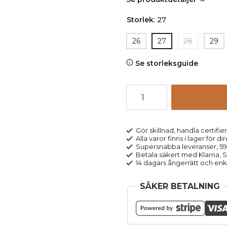
Storlek
:
27
26
27
28
29
Se storleksguide
Byxor
dam
canvas
CALLA
Gör skillnad, handla certifier
Alla varor finns i lager för di
svart
Supersnabba leveranser, 5
mängd
Betala säkert med Klarna, Sw
14 dagars ångerrätt och enk
SÄKER BETALNING