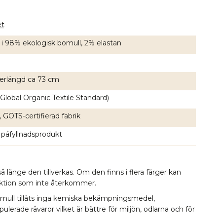
et
 i 98% ekologisk bomull, 2% elastan
erlängd ca 73 cm
Global Organic Textile Standard)
, GOTS-certifierad fabrik
 påfyllnadsprodukt
å länge den tillverkas. Om den finns i flera färger kan
lektion som inte återkommer.
omull tillåts inga kemiska bekämpningsmedel,
erade råvaror vilket är bättre för miljön, odlarna och för