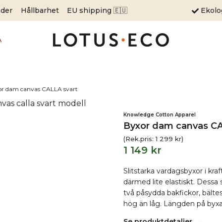
äder
Hållbarhet
EU shipping 🇪🇺
Ekol
A
or dam canvas CALLA svart
Knowledge Cotton Apparel
Byxor dam canvas CA
(Rek.pris:
1 299
kr
)
1 149
kr
Slitstarka vardagsbyxor i kr
därmed lite elastiskt. Dessa 
två påsydda bakfickor, bält
hög än låg. Längden på byxa
Se produktdetaljer →