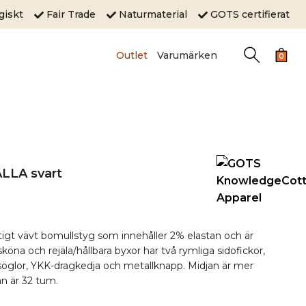
ogiskt
Fair Trade
Naturmaterial
GOTS certifierat
Outlet
Varumärken
0
LLA svart
aftigt vävt bomullstyg som innehåller 2% elastan och är
sköna och rejäla/hållbara byxor har två rymliga sidofickor,
esöglor, YKK-dragkedja och metallknapp. Midjan är mer
n är 32 tum.