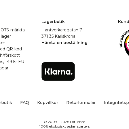
Lagerbutik
Kund
r GOTS-märkta
Hantverkaregatan 7
 lager
371 35 Karlskrona
ser
Hämta en beställning
med QR-kod
h/förskott
es, 149 kr EU
agar
rbutik
FAQ
Köpvillkor
Returformulär
Integritetsp
© 2009 – 2026 LotusEco
100% ekologiskt sedan starten.