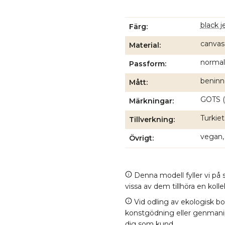
black j
Färg
canvas
Material
normal
Passform
beninn
Mått
GOTS (
Märkningar
Turkiet
Tillverkning
vegan,
Övrigt
Denna modell fyller vi på s
vissa av dem tillhöra en kol
Vid odling av ekologisk b
konstgödning eller genmanipul
dig som kund.