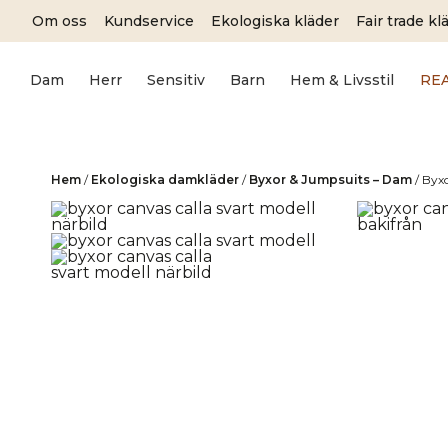
Skip
Om oss
Kundservice
Ekologiska kläder
Fair trade kl
to
content
Dam
Herr
Sensitiv
Barn
Hem & Livsstil
RE
Hem
/
Ekologiska damkläder
/
Byxor & Jumpsuits – Dam
/
Byx