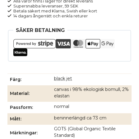
Alla varor finns i lager för direkt leverans
svart
Supersnabba leveranser, 59 SEK
mängd
Betala säkert med Klarna, Swish eller kort
14 dagars ångerrätt och enkla returer
SÄKER BETALNING
black jet
Färg
canvas i 98% ekologisk bomull, 2%
Material
elastan
normal
Passform
beninnerlängd ca 73 cm
Mått
GOTS (Global Organic Textile
Märkningar
Standard)