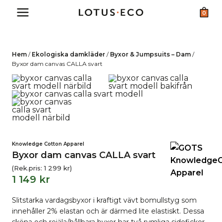
Skip
0
to
content
Hem
/
Ekologiska damkläder
/
Byxor & Jumpsuits – Dam
/
Byxor dam canvas CALLA svart
Knowledge Cotton Apparel
Byxor dam canvas CALLA svart
(Rek.pris:
1 299
kr
)
1 149
kr
Slitstarka vardagsbyxor i kraftigt vävt bomullstyg som
innehåller 2% elastan och är därmed lite elastiskt. Dessa