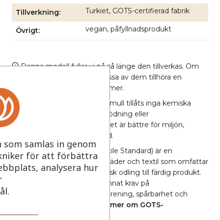
Turkiet, GOTS-certifierad fabrik
Tillverkning
vegan, påfyllnadsprodukt
Övrigt
Denna modell fyller vi på så länge den tillverkas. Om
den finns i flera färger kan vissa av dem tillhöra en
kollektion som inte återkommer.
Vid odling av ekologisk bomull tillåts inga kemiska
bekämpningsmedel, konstgödning eller
genmanipulerade råvaror vilket är bättre för miljön,
odlarna och för dig som kund.
n som samlas in genom
GOTS (Global Organic Textile Standard) är en
niker för att förbättra
internationell märkning för kläder och textil som omfattar
ebbplats, analysera hur
hela processen - från ekologisk odling till färdig produkt.
r
Certifieringen ställer bland annat krav på
l.
kemikalieanvändning, vattenrening, spårbarhet och
arbetsvillkor i fabrikerna.
Läs mer om GOTS-
märkningen
.