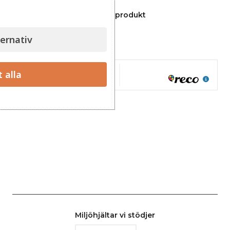
Ställ en fråga om denna produkt
ternativ
t alla
Miljöhjältar vi stödjer