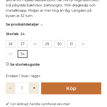
sköna och rejäla/hållbara byxor har två rymliga sidofickor,
två påsydda bakfickor, bältesöglor, YKK-dragkedja och
metallknapp. Midjan är mer hög än låg. Längden på
byxan är 32 tum.
Se produktdetaljer →
Storlek
:
34
26
27
28
29
30
31
32
33
34
Se storleksguide
Endast 1 kvar i lager
Byxor
Köp
dam
canvas
CALLA
Gör skillnad, handla certifierat eko+fair!