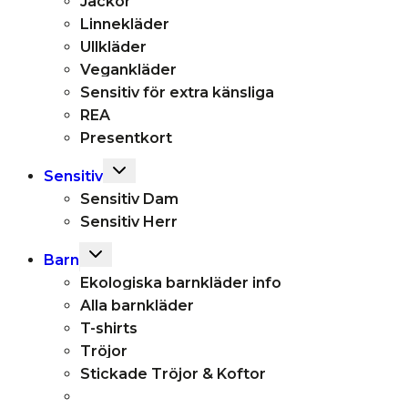
Jackor
Linnekläder
Ullkläder
Vegankläder
Sensitiv för extra känsliga
REA
Presentkort
Toggle
Sensitiv
child
Sensitiv Dam
menu
Sensitiv Herr
Toggle
Barn
child
Ekologiska barnkläder info
menu
Alla barnkläder
T-shirts
Tröjor
Stickade Tröjor & Koftor