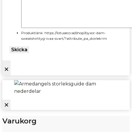
Produktlänk: https://lotuseco.se/shop/byxor-dam-
sweatshirttyg-ivaa-svart/?attribute_pa_storlek=m
Skicka
Varukorg