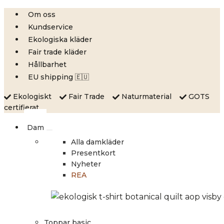
Skip
Om oss
to
Kundservice
content
Ekologiska kläder
Fair trade kläder
Hållbarhet
EU shipping 🇪🇺
Ekologiskt
Fair Trade
Naturmaterial
GOTS
certifierat
Dam
Alla damkläder
Presentkort
Nyheter
REA
Toppar basic