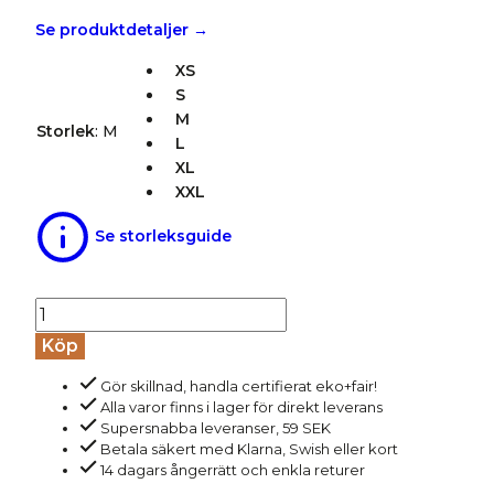
Se produktdetaljer →
XS
S
M
Storlek
:
M
L
XL
XXL
Se storleksguide
Byxor
dam
Köp
sweatshirttyg
Gör skillnad, handla certifierat eko+fair!
IVAA
Alla varor finns i lager för direkt leverans
svart
Supersnabba leveranser, 59 SEK
mängd
Betala säkert med Klarna, Swish eller kort
14 dagars ångerrätt och enkla returer