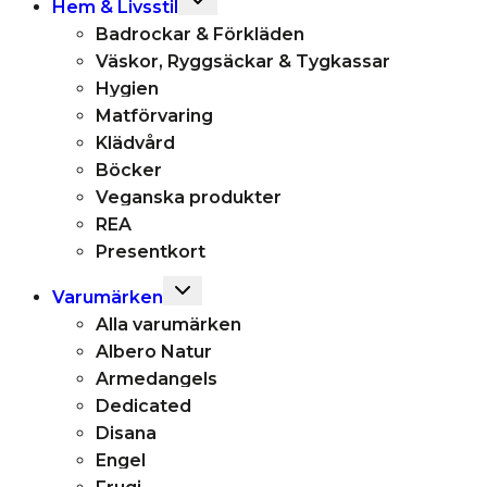
Hem & Livsstil
child
Badrockar & Förkläden
menu
Väskor, Ryggsäckar & Tygkassar
Hygien
Matförvaring
Klädvård
Böcker
Veganska produkter
REA
Presentkort
Toggle
Varumärken
child
Alla varumärken
menu
Albero Natur
Armedangels
Dedicated
Disana
Engel