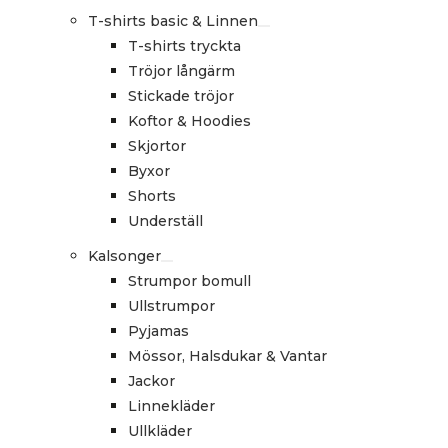
T-shirts basic & Linnen
T-shirts tryckta
Tröjor långärm
Stickade tröjor
Koftor & Hoodies
Skjortor
Byxor
Shorts
Underställ
Kalsonger
Strumpor bomull
Ullstrumpor
Pyjamas
Mössor, Halsdukar & Vantar
Jackor
Linnekläder
Ullkläder