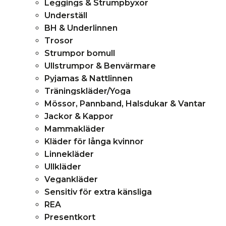
Leggings & Strumpbyxor
Underställ
BH & Underlinnen
Trosor
Strumpor bomull
Ullstrumpor & Benvärmare
Pyjamas & Nattlinnen
Träningskläder/Yoga
Mössor, Pannband, Halsdukar & Vantar
Jackor & Kappor
Mammakläder
Kläder för långa kvinnor
Linnekläder
Ullkläder
Vegankläder
Sensitiv för extra känsliga
REA
Presentkort