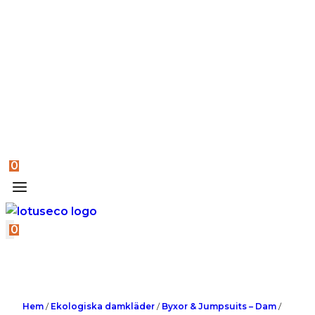
0
0
Hem
/
Ekologiska damkläder
/
Byxor & Jumpsuits – Dam
/