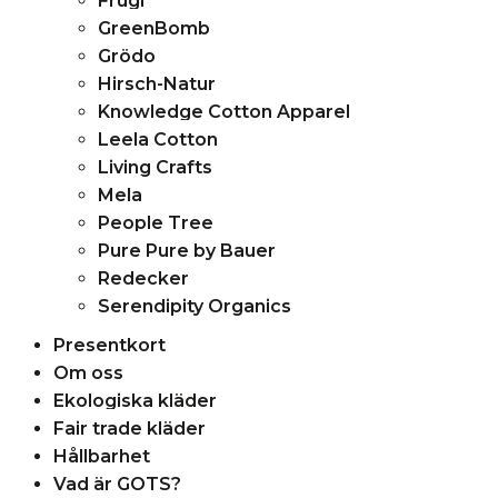
Frugi
GreenBomb
Grödo
Hirsch-Natur
Knowledge Cotton Apparel
Leela Cotton
Living Crafts
Mela
People Tree
Pure Pure by Bauer
Redecker
Serendipity Organics
Presentkort
Om oss
Ekologiska kläder
Fair trade kläder
Hållbarhet
Vad är GOTS?