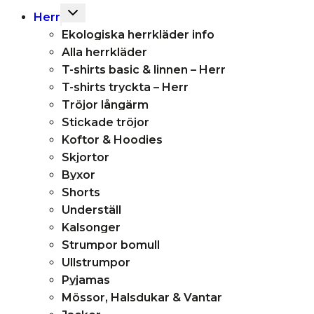
Toggle
Herr
child
Ekologiska herrkläder info
menu
Alla herrkläder
T-shirts basic & linnen – Herr
T-shirts tryckta – Herr
Tröjor långärm
Stickade tröjor
Koftor & Hoodies
Skjortor
Byxor
Shorts
Underställ
Kalsonger
Strumpor bomull
Ullstrumpor
Pyjamas
Mössor, Halsdukar & Vantar