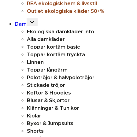
REA ekologisk hem & livsstil
Outlet ekologiska kläder 50+%
Toggle
Dam
child
Ekologiska damkläder info
menu
Alla damkläder
Toppar kortäm basic
Toppar kortäm tryckta
Linnen
Toppar långärm
Polotröjor & halvpolotröjor
Stickade tröjor
Koftor & Hoodies
Blusar & Skjortor
Klänningar & Tunikor
Kjolar
Byxor & Jumpsuits
Shorts