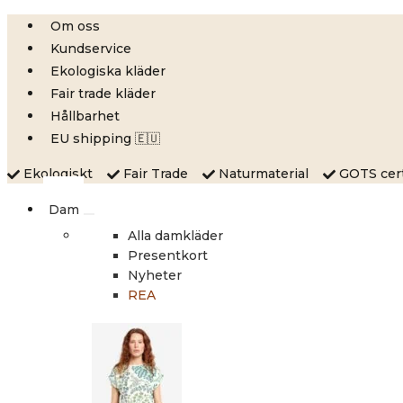
Skip
Om oss
to
Kundservice
content
Ekologiska kläder
Fair trade kläder
Hållbarhet
EU shipping 🇪🇺
Ekologiskt
Fair Trade
Naturmaterial
GOTS certi
Dam
Alla damkläder
Presentkort
Nyheter
REA