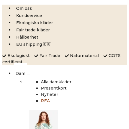
Skip
Om oss
to
Kundservice
content
Ekologiska kläder
Fair trade kläder
Hållbarhet
EU shipping 🇪🇺
Ekologiskt
Fair Trade
Naturmaterial
GOTS
certifierat
Dam
Alla damkläder
Presentkort
Nyheter
REA