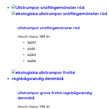
Ullstrumpor snöflingemönster röd
189
kr
Hirsch-Natur
36/37
40/41
42/43
44/46
Ullstrumpor grova frotté regnbågsrandig
denimblå
199
kr
Hirsch-Natur