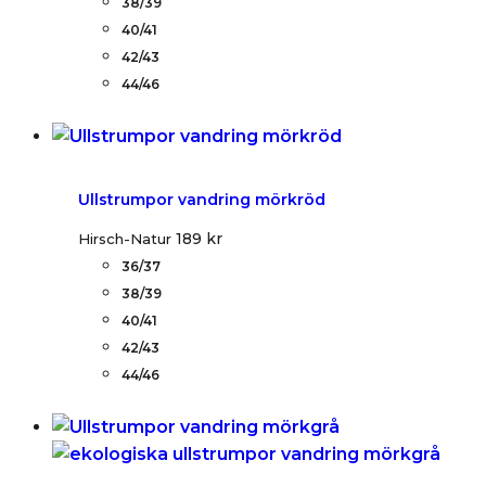
38/39
40/41
42/43
44/46
Ullstrumpor vandring mörkröd
189
kr
Hirsch-Natur
36/37
38/39
40/41
42/43
44/46