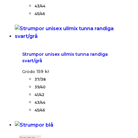
43/44
45/46
Strumpor unisex ullmix tunna randiga
svart/grå
159
kr
Grödo
37/38
39/40
41/42
43/44
45/46