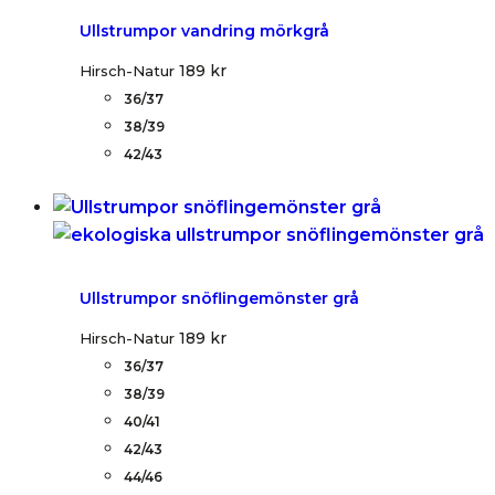
Ullstrumpor vandring mörkgrå
189
kr
Hirsch-Natur
36/37
38/39
42/43
Ullstrumpor snöflingemönster grå
189
kr
Hirsch-Natur
36/37
38/39
40/41
42/43
44/46