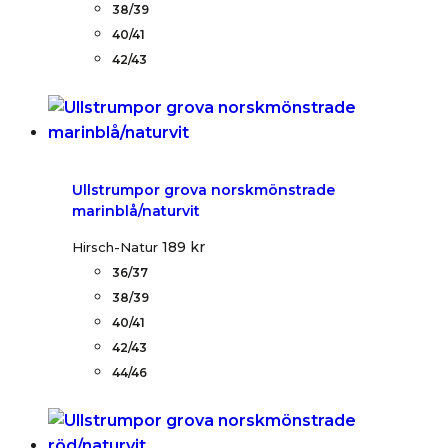
38/39
40/41
42/43
Ullstrumpor grova norskmönstrade
marinblå/naturvit
189
kr
Hirsch-Natur
36/37
38/39
40/41
42/43
44/46