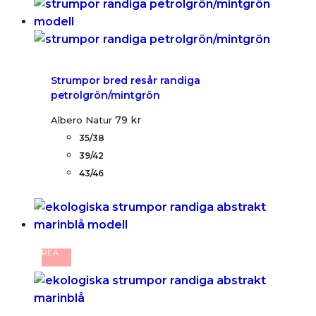
Strumpor bred resår randiga
petrolgrön/mintgrön
79
kr
Albero Natur
35/38
39/42
43/46
REA