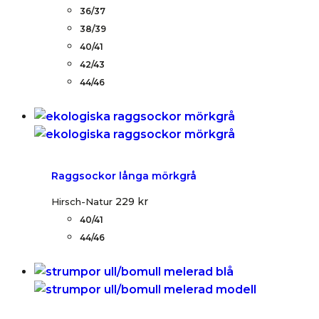
36/37
38/39
40/41
42/43
44/46
Raggsockor långa mörkgrå
229
kr
Hirsch-Natur
40/41
44/46