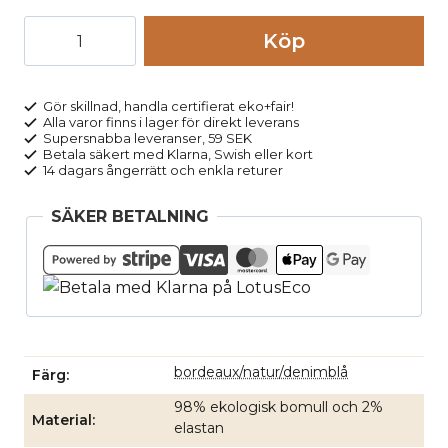
Strumpor
Köp
bred
resår
randig
Gör skillnad, handla certifierat eko+fair!
Alla varor finns i lager för direkt leverans
vinröd/vit
Supersnabba leveranser, 59 SEK
mängd
Betala säkert med Klarna, Swish eller kort
14 dagars ångerrätt och enkla returer
SÄKER BETALNING
bordeaux/natur/denimblå
Färg
98% ekologisk bomull och 2%
Material
elastan