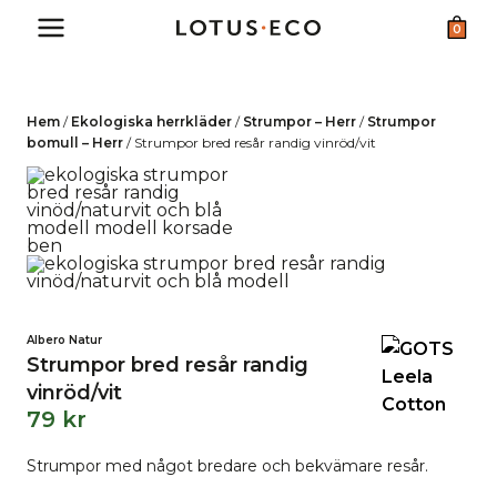
Skip
0
to
content
Hem
/
Ekologiska herrkläder
/
Strumpor – Herr
/
Strumpor
bomull – Herr
/
Strumpor bred resår randig vinröd/vit
Albero Natur
Strumpor bred resår randig
vinröd/vit
79
kr
Strumpor med något bredare och bekvämare resår.