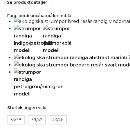
Se produktdetaljer →
Färg
:
bordeaux/natur/denimblå
Storlek
:
ingen vald
35/38
39/42
43/46