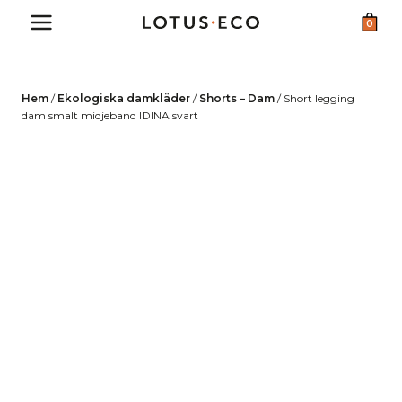
Skip
0
to
content
Hem
/
Ekologiska damkläder
/
Shorts – Dam
/
Short legging
dam smalt midjeband IDINA svart