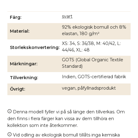
svart
Färg
92% ekologisk bomull och 8%
Material
elastan, 180 g/m²
XS: 34, S: 36/38, M: 40/42, L:
Storlekskonvertering
44/46, XL: 48
GOTS (Global Organic Textile
Märkningar
Standard)
Indien, GOTS-certifierad fabrik
Tillverkning
vegan, påfyllnadsprodukt
Övrigt
Denna modell fyller vi på så länge den tillverkas. Om
den finns i flera färger kan vissa av dem tillhöra en
kollektion som inte återkommer.
Vid odling av ekologisk bomull tillåts inga kemiska