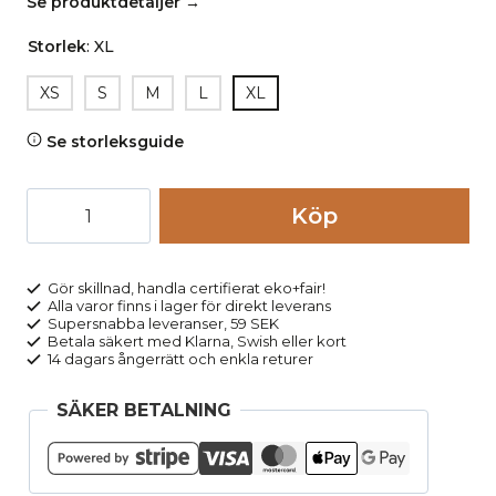
Se produktdetaljer →
Storlek
:
XL
XS
S
M
L
XL
Se storleksguide
Short
Köp
legging
dam
smalt
Gör skillnad, handla certifierat eko+fair!
Alla varor finns i lager för direkt leverans
midjeband
Supersnabba leveranser, 59 SEK
IDINA
Betala säkert med Klarna, Swish eller kort
14 dagars ångerrätt och enkla returer
svart
mängd
SÄKER BETALNING