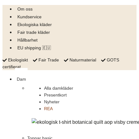
Skip
Om oss
to
Kundservice
content
Ekologiska kläder
Fair trade kläder
Hållbarhet
EU shipping 🇪🇺
Ekologiskt
Fair Trade
Naturmaterial
GOTS
certifierat
Dam
Alla damkläder
Presentkort
Nyheter
REA
Toppar basic