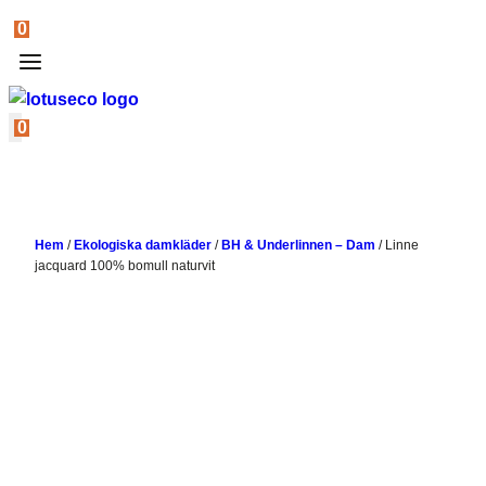
0
0
Hem
/
Ekologiska damkläder
/
BH & Underlinnen – Dam
/
Linne
jacquard 100% bomull naturvit