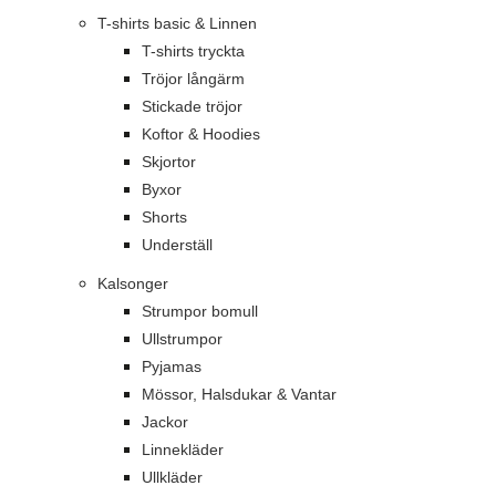
T-shirts basic & Linnen
T-shirts tryckta
Tröjor långärm
Stickade tröjor
Koftor & Hoodies
Skjortor
Byxor
Shorts
Underställ
Kalsonger
Strumpor bomull
Ullstrumpor
Pyjamas
Mössor, Halsdukar & Vantar
Jackor
Linnekläder
Ullkläder