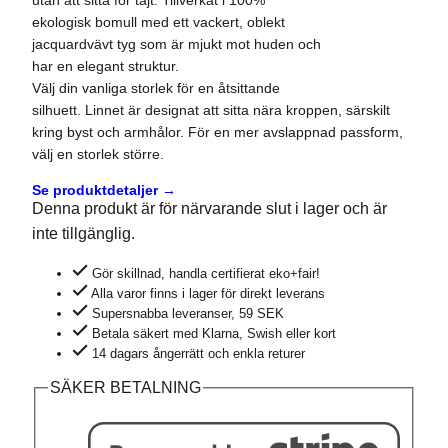
utan att sitta för tajt. Tillverkat i 100%
ekologisk bomull med ett vackert, oblekt
jacquardvävt tyg som är mjukt mot huden och
har en elegant struktur.
Välj din vanliga storlek för en åtsittande
silhuett. Linnet är designat att sitta nära kroppen, särskilt
kring byst och armhålor. För en mer avslappnad passform,
välj en storlek större.
Se produktdetaljer →
Denna produkt är för närvarande slut i lager och är
inte tillgänglig.
Gör skillnad, handla certifierat eko+fair!
Alla varor finns i lager för direkt leverans
Supersnabba leveranser, 59 SEK
Betala säkert med Klarna, Swish eller kort
14 dagars ångerrätt och enkla returer
SÄKER BETALNING