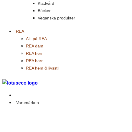
Klädvård
Böcker
Veganska produkter
REA
Allt på REA
REA dam
REA herr
REA barn
REA hem & livsstil
Outlet
Varumärken