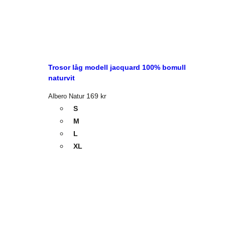
Trosor låg modell jacquard 100% bomull
naturvit
169
kr
Albero Natur
S
M
L
XL