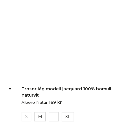
Trosor låg modell jacquard 100% bomull
naturvit
169
kr
Albero Natur
S
M
L
XL