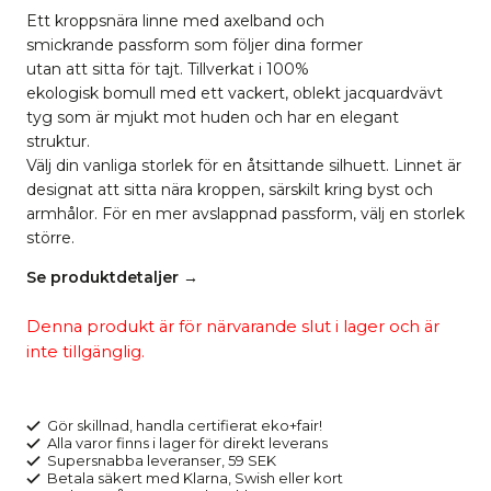
Ett kroppsnära linne med axelband och
smickrande passform som följer dina former
utan att sitta för tajt. Tillverkat i 100%
ekologisk bomull med ett vackert, oblekt jacquardvävt
tyg som är mjukt mot huden och har en elegant
struktur.
Välj din vanliga storlek för en åtsittande silhuett. Linnet är
designat att sitta nära kroppen, särskilt kring byst och
armhålor. För en mer avslappnad passform, välj en storlek
större.
Se produktdetaljer →
Denna produkt är för närvarande slut i lager och är
inte tillgänglig.
Gör skillnad, handla certifierat eko+fair!
Alla varor finns i lager för direkt leverans
Supersnabba leveranser, 59 SEK
Betala säkert med Klarna, Swish eller kort