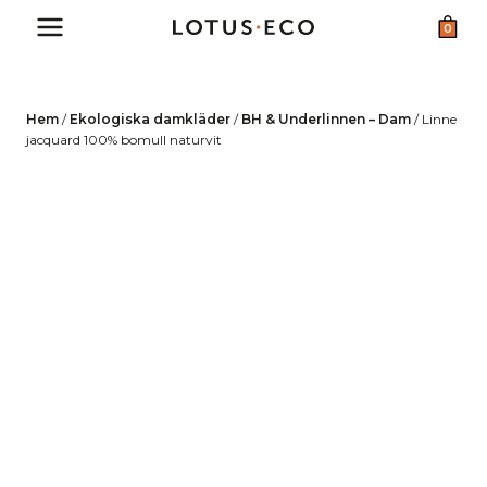
Skip
0
to
content
Hem
/
Ekologiska damkläder
/
BH & Underlinnen – Dam
/
Linne
jacquard 100% bomull naturvit