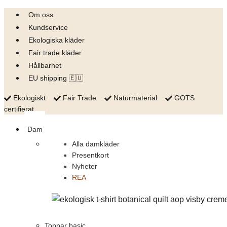
Skip
Om oss
to
Kundservice
content
Ekologiska kläder
Fair trade kläder
Hållbarhet
EU shipping 🇪🇺
Ekologiskt
Fair Trade
Naturmaterial
GOTS
certifierat
Dam
Alla damkläder
Presentkort
Nyheter
REA
Toppar basic