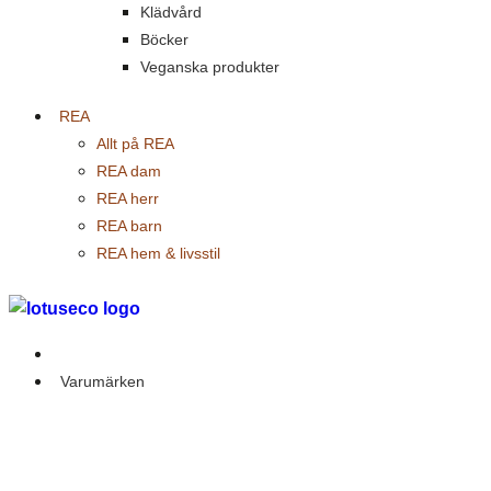
Klädvård
Böcker
Veganska produkter
REA
Allt på REA
REA dam
REA herr
REA barn
REA hem & livsstil
Outlet
Varumärken