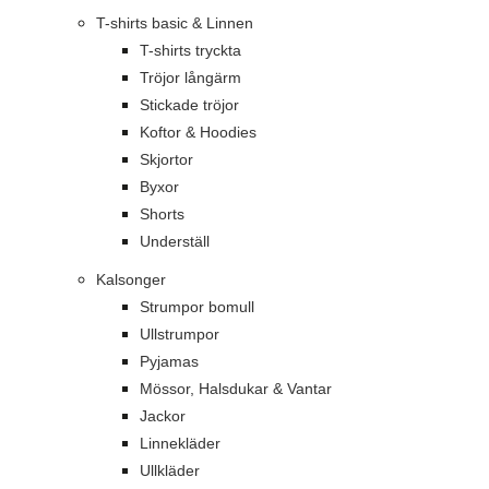
T-shirts basic & Linnen
T-shirts tryckta
Tröjor långärm
Stickade tröjor
Koftor & Hoodies
Skjortor
Byxor
Shorts
Underställ
Kalsonger
Strumpor bomull
Ullstrumpor
Pyjamas
Mössor, Halsdukar & Vantar
Jackor
Linnekläder
Ullkläder