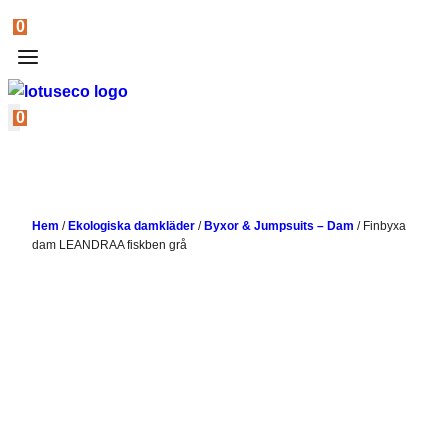
0
0
Hem
/
Ekologiska damkläder
/
Byxor & Jumpsuits – Dam
/
Finbyxa
dam LEANDRAA fiskben grå