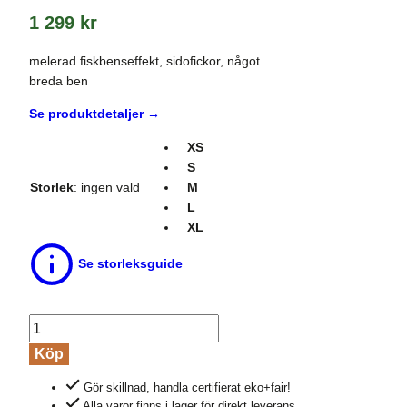
1 299
kr
melerad fiskbenseffekt, sidofickor, något
breda ben
Se produktdetaljer →
XS
S
Storlek
:
ingen vald
M
L
XL
Se storleksguide
Finbyxa
dam
Köp
LEANDRAA
Gör skillnad, handla certifierat eko+fair!
fiskben
Alla varor finns i lager för direkt leverans