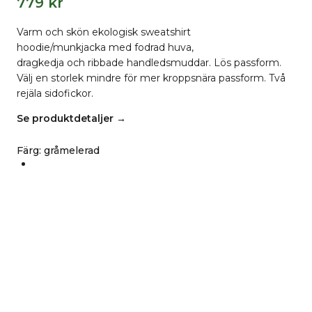
779
kr
Varm och skön ekologisk sweatshirt
hoodie/munkjacka med fodrad huva,
dragkedja och ribbade handledsmuddar.
Lös passform.
Välj en storlek mindre för mer kroppsnära passform. Två
rejäla sidofickor.
Se produktdetaljer →
Färg
:
gråmelerad