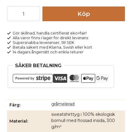
Hoodie
Köp
dragkedja
herr
CAMERON
Gör skillnad, handla certifierat eko+fair!
Alla varor finns i lager för direkt leverans
gråmelerad
Supersnabba leveranser, 59 SEK
mängd
Betala säkert med Klarna, Swish eller kort
14 dagars ångerrätt och enkla returer
SÄKER BETALNING
gråmelerad
Färg
sweatshirttyg i 100% ekologisk
bomull med flossad insida, 300
Material
g/m²