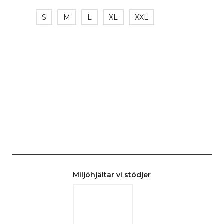
S
M
L
XL
XXL
Miljöhjältar vi stödjer