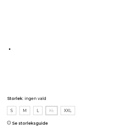
Storlek
:
ingen vald
S
M
L
XL
XXL
Se storleksguide