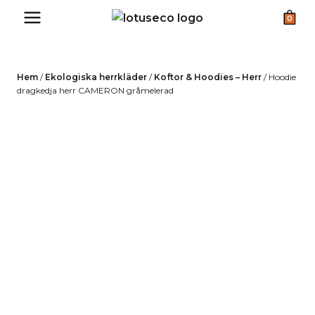
Skip
0
to
content
Hem
/
Ekologiska herrkläder
/
Koftor & Hoodies – Herr
/
Hoodie
dragkedja herr CAMERON gråmelerad